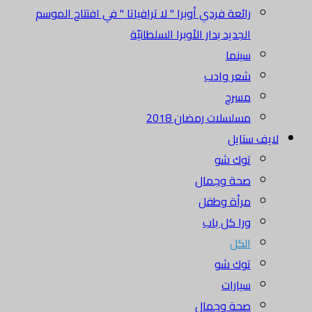
رائعة فردي أوبرا " لا ترافياتا " في افتتاح الموسم
الجديد بدار الأوبرا السلطانيّة
سينما
شعر وادب
مسرح
مسلسلات رمضان 2018
لايف ستايل
توك شو
صحة وجمال
مرأة وطفل
ورا كل باب
الكل
توك شو
سيارات
صحة وجمال