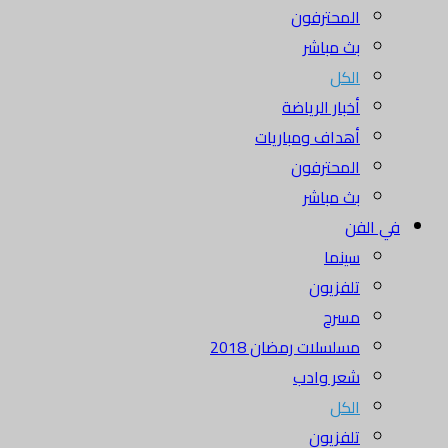
المحترفون
بث مباشر
الكل
أخبار الرياضة
أهداف ومباريات
المحترفون
بث مباشر
في الفن
سينما
تلفزيون
مسرح
مسلسلات رمضان 2018
شعر وادب
الكل
تلفزيون