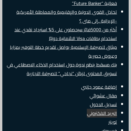
فعالية “Future Banker”
تخاذل القوى الدولية والإقليمية والمماطلة الأمريكية
-الإيرانية ..إلى متى ؟
أكثر من 5000فائز سيحصلون على 5% استرداد نقدي عند
استخدام بطاقات Visa الائتمانية دوليًا
ميثاق للصيرفة الإسلامية يواصل تقديم خطة التوفير بمزايا
وعروض حصرية
بنك مسقط ينظم ندوة حول استخدام الذكاء الاصطناعي في
تسويق المحتوى لزبائن “نجاحي” للصيرفة التجارية
إضافة عمود جانبي
مقال عشوائي
تسجيل الدخول
البريد الالكتروني
تويتر
فيسبوك