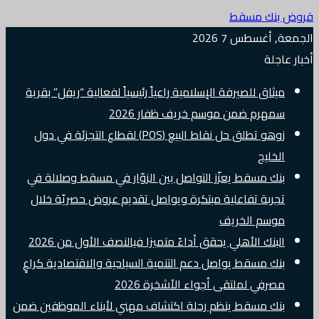
قروض بنك مسقط
الجمعة, أغسطس 7 2026
أخبار عاجلة
ميثاق للصيرفة الإسلامية راعياً رئيسياً لفعالية “ريفل” بقرية
سمهرم ضمن موسم خريف ظفار 2026
زوهو تطلق حل نقاط البيع (POS) لقطاع التجزئة في دول
الخليج
بنك مسقط يعزّز التواصل بين الزوّار في مسقط وصلالة في
تجربة تفاعلية مبتكرة ويواصل تقديم عروض حصريّة خلال
موسم الخريف
البنك الأهلي يحقق أداءً متميزا فيالنصف الأول من 2026
بنك مسقط يواصل دعم التنمية السياحية والاقتصادية كراعٍ
مصرفي لملتقى أجواء الأشخرة 2026
بنك مسقط ينظم رحلة اكتشاف مهني لأبناء الموظفين ضمن