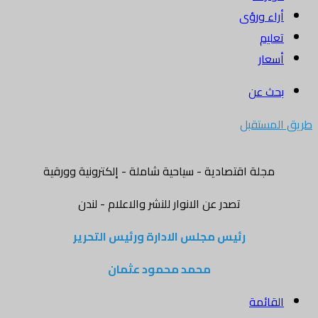
أراء ورؤى
تعليم
أسعار
بحث عن
طريق المستقبل
مجلة اقتصادية - سياحية شاملة - إلكترونية وورقية
تصدر عن الانوار للنشر والاعلام - لندن
رئيس مجلس الادارة ورئيس التحرير
محمد محمود عثمان
القائمة