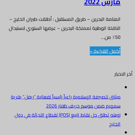
مارس 2022
المنامة البحرين – طريق المستقبل : أطلقت طيران الخليج –
الناقلة الوطنية لمملكة البحرين – عرضها السنو:ي لاستبدال
50٪ من…
أكمل القراءة »
أخر الاخبار
ميثاق للصيرفة الإسلامية راعياً رئيسياً لفعالية “ريفل” بقرية
سمهرم ضمن موسم خريف ظفار 2026
زوهو تطلق حل نقاط البيع (POS) لقطاع التجزئة في دول
الخليج