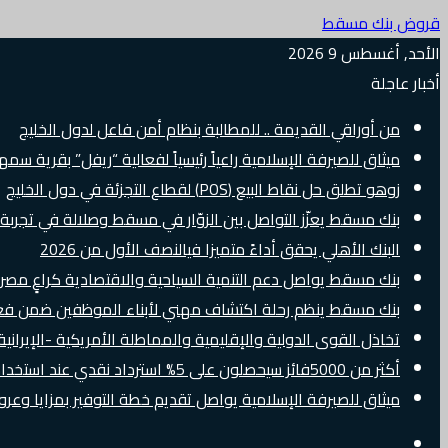
قروض بنك مسقط
الأحد, أغسطس 9 2026
أخبار عاجلة
من أوراقي القديمة .. للمطالبة بنظام أمن فاعل لدول الخليج
ميثاق للصيرفة الإسلامية راعياً رئيسياً لفعالية “ريفل” بقرية سم
زوهو تطلق حل نقاط البيع (POS) لقطاع التجزئة في دول الخليج
بنك مسقط يعزّز التواصل بين الزوّار في مسقط وصلالة في تجرب
البنك الأهلي يحقق أداءً متميزا فيالنصف الأول من 2026
بنك مسقط يواصل دعم التنمية السياحية والاقتصادية كراعٍ مصرفي 
بنك مسقط ينظم رحلة اكتشاف مهني لأبناء الموظفين ضمن فعالية “e Banker
تخاذل القوى الدولية والإقليمية والمماطلة الأمريكية -الإيرانية 
أكثر من 5000فائز سيحصلون على 5% استرداد نقدي عند استخدام بطاقات Visa الائتمانية دوليًا
ميثاق للصيرفة الإسلامية يواصل تقديم خطة التوفير بمزايا وع
إضافة