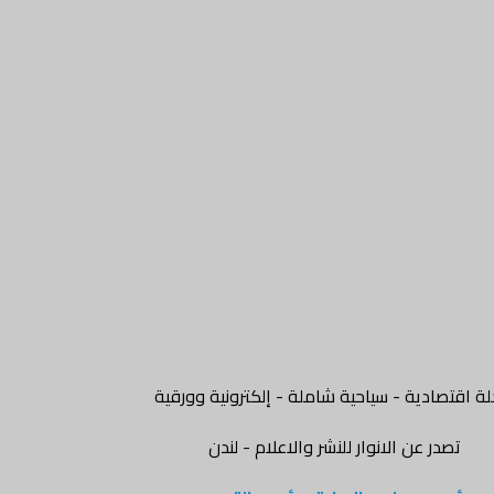
ة اقتصادية - سياحية شاملة - إلكترونية وورقية
تصدر عن الانوار للنشر والاعلام - لندن