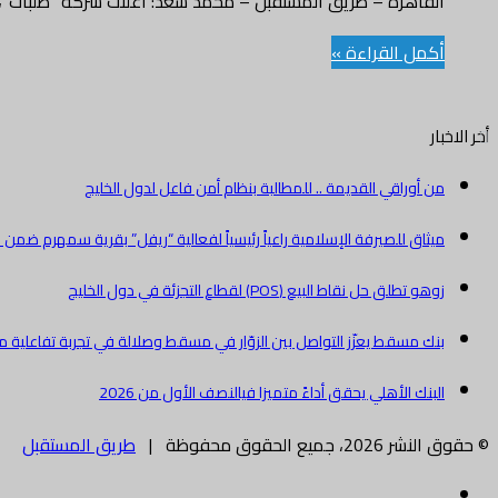
القاهرة – طريق المستقبل – محمد سعد: أعلنت شركة “طلبات”، ا
أكمل القراءة »
أخر الاخبار
من أوراقي القديمة .. للمطالبة بنظام أمن فاعل لدول الخليج
ميثاق للصيرفة الإسلامية راعياً رئيسياً لفعالية “ريفل” بقرية سمهرم ضمن م
زوهو تطلق حل نقاط البيع (POS) لقطاع التجزئة في دول الخليج
بنك مسقط يعزّز التواصل بين الزوّار في مسقط وصلالة في تجربة تفاعلي
البنك الأهلي يحقق أداءً متميزا فيالنصف الأول من 2026
© حقوق النشر 2026، جميع الحقوق محفوظة |
طريق المستقبل
فيسبوك