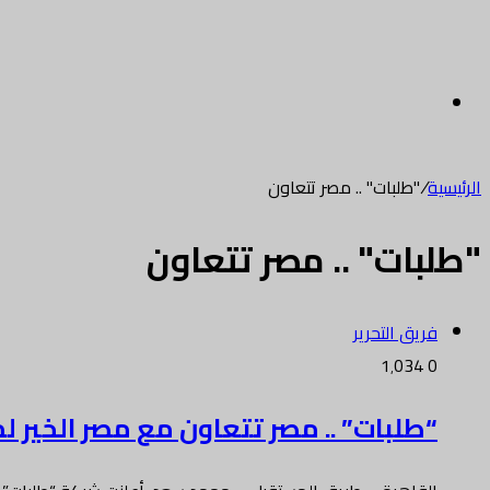
القائمة
الرئيسية
/
"طلبات" .. مصر تتعاون
"طلبات" .. مصر تتعاون
فريق التحرير
1٬034
0
“طلبات” .. مصر تتعاون مع مصر الخير 