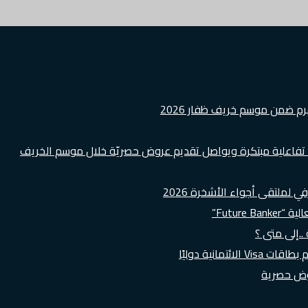
هرم ضمن موسم خريف ظفار 2026
ة تفاعلية مبتكرة ويواصل تقديم عروض حصريّة خلال موسم الخريف
لملتقى أجواء الأشخرة 2026
Futur”
..إلى متى ؟
روض حصرية