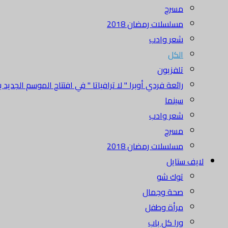
مسرح
مسلسلات رمضان 2018
شعر وادب
الكل
تلفزيون
رائعة فردي أوبرا " لا ترافياتا " في افتتاح الموسم الجديد بدا
سينما
شعر وادب
مسرح
مسلسلات رمضان 2018
لايف ستايل
توك شو
صحة وجمال
مرأة وطفل
ورا كل باب