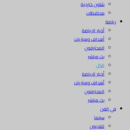
شئون خارجية
محافظات
رياضة
أخبار الرياضة
أهداف ومباريات
المحترفون
بث مباشر
الكل
أخبار الرياضة
أهداف ومباريات
المحترفون
بث مباشر
في الفن
سينما
تلفزيون