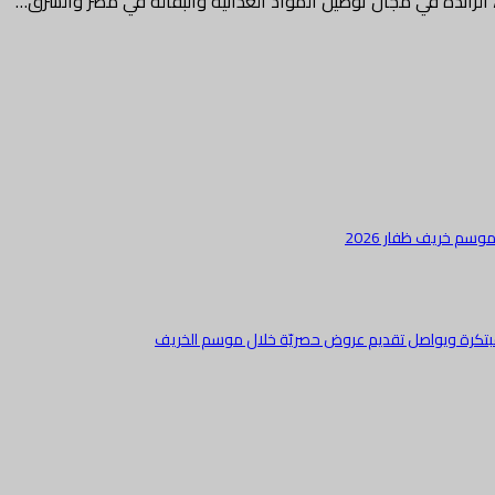
لرائدة في مجال توصيل المواد الغذائية والبقالة في مصر والشرق…
وسم خريف ظفار 2026
ة مبتكرة ويواصل تقديم عروض حصريّة خلال موسم الخريف