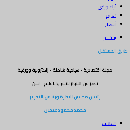
أراء ورؤى
تعليم
أسعار
بحث عن
طريق المستقبل
مجلة اقتصادية - سياحية شاملة - إلكترونية وورقية
تصدر عن الانوار للنشر والاعلام - لندن
رئيس مجلس الادارة ورئيس التحرير
محمد محمود عثمان
القائمة