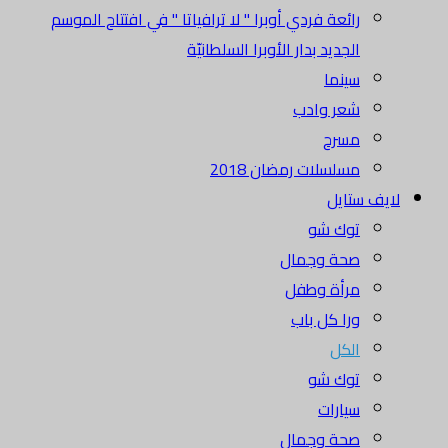
رائعة فردي أوبرا " لا ترافياتا " في افتتاح الموسم
الجديد بدار الأوبرا السلطانيّة
سينما
شعر وادب
مسرح
مسلسلات رمضان 2018
لايف ستايل
توك شو
صحة وجمال
مرأة وطفل
ورا كل باب
الكل
توك شو
سيارات
صحة وجمال