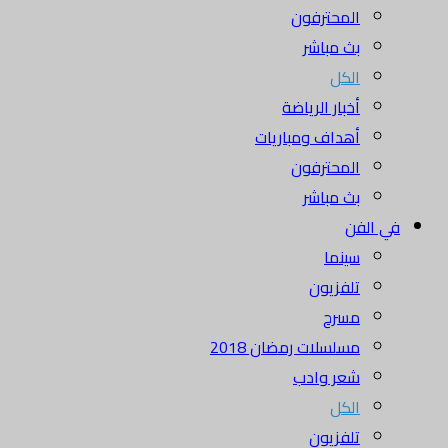
المحترفون
بث مباشر
الكل
أخبار الرياضة
أهداف ومباريات
المحترفون
بث مباشر
في الفن
سينما
تلفزيون
مسرح
مسلسلات رمضان 2018
شعر وادب
الكل
تلفزيون