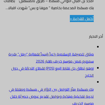
أمجد بن اقبال اللواتي مسقط – طريق تالمستقبل: بطاقات
بنك مسقط المدعمة بخاصية ” مررها و بس” شهدت اقبالا…
أكمل القراءة »
أخر الاخبار
ميثاق للصيرفة الإسلامية راعياً رئيسياً لفعالية “ريفل” بقرية
سمهرم ضمن موسم خريف ظفار 2026
زوهو تطلق حل نقاط البيع (POS) لقطاع التجزئة في دول
الخليج
بنك مسقط يعزّز التواصل بين الزوّار في مسقط وصلالة في
تجربة تفاعلية مبتكرة ويواصل تقديم عروض حصريّة خلال
موسم الخريف