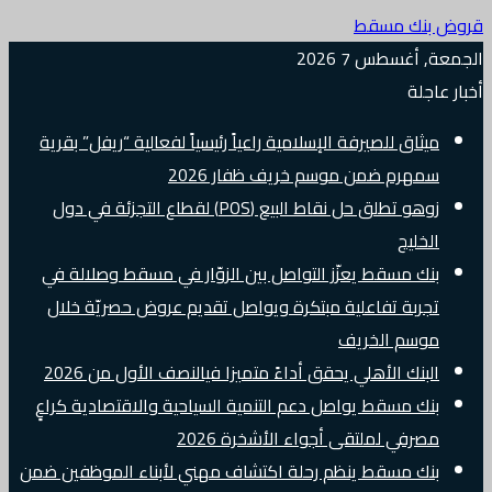
قروض بنك مسقط
الجمعة, أغسطس 7 2026
أخبار عاجلة
ميثاق للصيرفة الإسلامية راعياً رئيسياً لفعالية “ريفل” بقرية
سمهرم ضمن موسم خريف ظفار 2026
زوهو تطلق حل نقاط البيع (POS) لقطاع التجزئة في دول
الخليج
بنك مسقط يعزّز التواصل بين الزوّار في مسقط وصلالة في
تجربة تفاعلية مبتكرة ويواصل تقديم عروض حصريّة خلال
موسم الخريف
البنك الأهلي يحقق أداءً متميزا فيالنصف الأول من 2026
بنك مسقط يواصل دعم التنمية السياحية والاقتصادية كراعٍ
مصرفي لملتقى أجواء الأشخرة 2026
بنك مسقط ينظم رحلة اكتشاف مهني لأبناء الموظفين ضمن