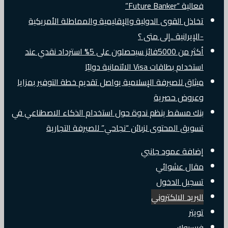
فعالية “Future Banker”
تخاذل القوى الدولية والإقليمية والمماطلة الأمريكية
-الإيرانية ..إلى متى ؟
أكثر من 5000فائز سيحصلون على 5% استرداد نقدي عند
استخدام بطاقات Visa الائتمانية دوليًا
ميثاق للصيرفة الإسلامية يواصل تقديم خطة التوفير بمزايا
وعروض حصرية
بنك مسقط ينظم ندوة حول استخدام الذكاء الاصطناعي في
تسويق المحتوى لزبائن “نجاحي” للصيرفة التجارية
إضافة عمود جانبي
مقال عشوائي
تسجيل الدخول
البريد الالكتروني
تويتر
فيسبوك