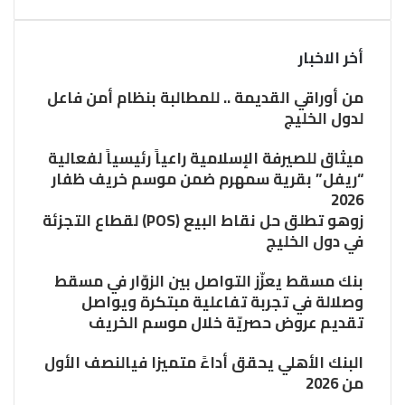
أخر الاخبار
من أوراقي القديمة .. للمطالبة بنظام أمن فاعل
لدول الخليج
ميثاق للصيرفة الإسلامية راعياً رئيسياً لفعالية
“ريفل” بقرية سمهرم ضمن موسم خريف ظفار
2026
زوهو تطلق حل نقاط البيع (POS) لقطاع التجزئة
في دول الخليج
بنك مسقط يعزّز التواصل بين الزوّار في مسقط
وصلالة في تجربة تفاعلية مبتكرة ويواصل
تقديم عروض حصريّة خلال موسم الخريف
البنك الأهلي يحقق أداءً متميزا فيالنصف الأول
من 2026