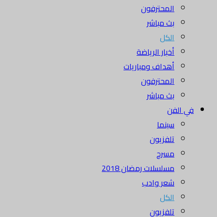
المحترفون
بث مباشر
الكل
أخبار الرياضة
أهداف ومباريات
المحترفون
بث مباشر
في الفن
سينما
تلفزيون
مسرح
مسلسلات رمضان 2018
شعر وادب
الكل
تلفزيون