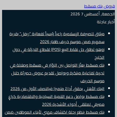
قروض بنك مسقط
الجمعة, أغسطس 7 2026
أخبار عاجلة
ميثاق للصيرفة الإسلامية راعياً رئيسياً لفعالية “ريفل” بقرية
سمهرم ضمن موسم خريف ظفار 2026
زوهو تطلق حل نقاط البيع (POS) لقطاع التجزئة في دول
الخليج
بنك مسقط يعزّز التواصل بين الزوّار في مسقط وصلالة في
تجربة تفاعلية مبتكرة ويواصل تقديم عروض حصريّة خلال
موسم الخريف
البنك الأهلي يحقق أداءً متميزا فيالنصف الأول من 2026
بنك مسقط يواصل دعم التنمية السياحية والاقتصادية كراعٍ
مصرفي لملتقى أجواء الأشخرة 2026
بنك مسقط ينظم رحلة اكتشاف مهني لأبناء الموظفين ضمن