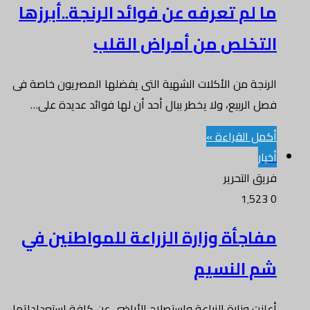
ما لم تعرفه عن فوائد الرنجة..أبرزها
التخلص من أمراض القلب
الرنجة من الأكلات الشهية التى يفضلها المصريون خاصة فى
فصل الربيع، ولا يخطر ببال أحد أن لها فوائد عديدة على…
أكمل القراءة »
أخبار
فريق التحرير
1٬523
0
مفاجأة وزارة الزراعة للمواطنين في
شم النسيم
أعلنت وزارة الزراعة واستصلاح الأراضي عن كافة استعداداتها