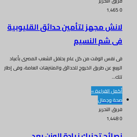
فريق التحرير
1٬465
0
لانش مجهز لتأمين حدائق القليوبية
فى شم النسيم
فى نفس الوقت من كل عام يحتفل الشعب المصرى بأعياد
الربيع عن طريق الخروج للحدائق والمتنزهات العامة، وفى إطار
تلك…
أكمل القراءة »
صحة وجمال
فريق التحرير
1٬448
0
نصائح تجنبك زيادة الوزن بعد