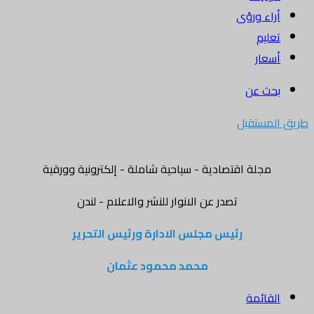
أراء ورؤى
تعليم
أسعار
بحث عن
طريق المستقبل
مجلة اقتصادية - سياحية شاملة - إلكترونية وورقية
تصدر عن الانوار للنشر والاعلام - لندن
رئيس مجلس الادارة ورئيس التحرير
محمد محمود عثمان
القائمة