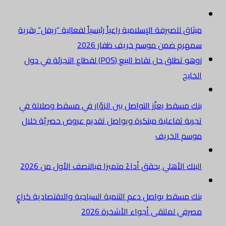
ميثاق للصيرفة الإسلامية راعياً رئيسياً لفعالية “ريفل” بقرية
سمهرم ضمن موسم خريف ظفار 2026
زوهو تطلق حل نقاط البيع (POS) لقطاع التجزئة في دول
الخليج
بنك مسقط يعزّز التواصل بين الزوّار في مسقط وصلالة في
تجربة تفاعلية مبتكرة ويواصل تقديم عروض حصريّة خلال
موسم الخريف
البنك الأهلي يحقق أداءً متميزا فيالنصف الأول من 2026
بنك مسقط يواصل دعم التنمية السياحية والاقتصادية كراعٍ
مصرفي لملتقى أجواء الأشخرة 2026