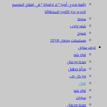
رائعة فردي أوبرا " لا ترافياتا " في افتتاح الموسم
الجديد بدار الأوبرا السلطانيّة
سينما
شعر وادب
مسرح
مسلسلات رمضان 2018
لايف ستايل
توك شو
صحة وجمال
مرأة وطفل
ورا كل باب
الكل
توك شو
سيارات
صحة وجمال