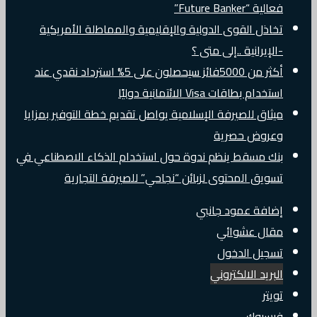
فعالية “Future Banker”
تخاذل القوى الدولية والإقليمية والمماطلة الأمريكية
-الإيرانية ..إلى متى ؟
أكثر من 5000فائز سيحصلون على 5% استرداد نقدي عند
استخدام بطاقات Visa الائتمانية دوليًا
ميثاق للصيرفة الإسلامية يواصل تقديم خطة التوفير بمزايا
وعروض حصرية
بنك مسقط ينظم ندوة حول استخدام الذكاء الاصطناعي في
تسويق المحتوى لزبائن “نجاحي” للصيرفة التجارية
إضافة عمود جانبي
مقال عشوائي
تسجيل الدخول
البريد الالكتروني
تويتر
فيسبوك