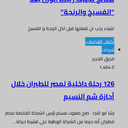
“الفسيخ والرنجة”
اشياء يجب ان تفعلها قبل اكل الرنجة و الفسيخ
أكمل القراءة »
شركات
فريق التحرير
1٬464
0
126 رحلة داخلية لمصر للطيران خلال
أجازة شم النسيم
رشا ابو النجا صرح صفوت مسلم رئيس الشركة القابضة لمصر
للطيران أنه حرصا من الشركة الوطنية علي تنشيط حركة…