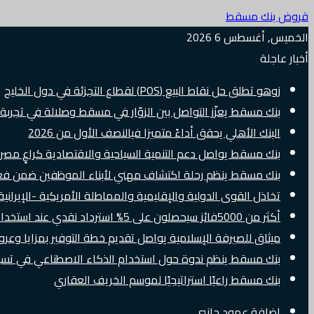
قروض بنك مسقط
الخميس, أغسطس 6 2026
أخبار عاجلة
زوهو تطلق حل نقاط البيع (POS) لقطاع التجزئة في دول الخليج
بنك مسقط يعزّز التواصل بين الزوّار في مسقط وصلالة في تجرب
البنك الأهلي يحقق أداءً متميزا فيالنصف الأول من 2026
بنك مسقط يواصل دعم التنمية السياحية والاقتصادية كراعٍ مصرفي 
بنك مسقط ينظم رحلة اكتشاف مهني لأبناء الموظفين ضمن فعالية “e Banker
تخاذل القوى الدولية والإقليمية والمماطلة الأمريكية -الإيرانية 
أكثر من 5000فائز سيحصلون على 5% استرداد نقدي عند استخدام بطاقات Visa الائتمانية دوليًا
ميثاق للصيرفة الإسلامية يواصل تقديم خطة التوفير بمزايا وع
بنك مسقط ينظم ندوة حول استخدام الذكاء الاصطناعي في تسويق
بنك مسقط راعيًا استراتيجيًا لموسم الخريف العقاري
إضافة عمود جانبي