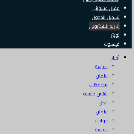
مقال عشوائي
تسجيل الدخول
البريد الالكتروني
تويتر
فيسبوك
أخبار
سياسة
برلمان
محافظات
شئون خارجية
الكل
برلمان
حوادث
سياسة