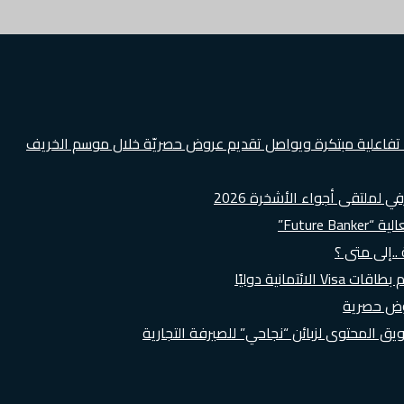
ة تفاعلية مبتكرة ويواصل تقديم عروض حصريّة خلال موسم الخريف
لملتقى أجواء الأشخرة 2026
Futur”
..إلى متى ؟
روض حصرية
 المحتوى لزبائن “نجاحي” للصيرفة التجارية