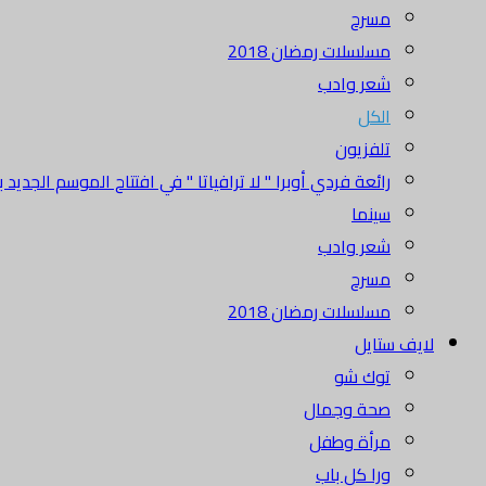
مسرح
مسلسلات رمضان 2018
شعر وادب
الكل
تلفزيون
رائعة فردي أوبرا " لا ترافياتا " في افتتاح الموسم الجديد بدا
سينما
شعر وادب
مسرح
مسلسلات رمضان 2018
لايف ستايل
توك شو
صحة وجمال
مرأة وطفل
ورا كل باب