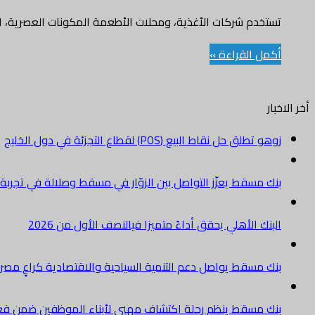
تستخدم شركات الأغذية، ومحلات الأطعمة المكونات العصرية، الت
أكمل القراءة »
أخر الاخبار
زوهو تطلق حل نقاط البيع (POS) لقطاع التجزئة في دول الخليج
بنك مسقط يعزّز التواصل بين الزوّار في مسقط وصلالة في تجرب
البنك الأهلي يحقق أداءً متميزا فيالنصف الأول من 2026
بنك مسقط يواصل دعم التنمية السياحية والاقتصادية كراعٍ مصرفي 
بنك مسقط ينظم رحلة اكتشاف مهني لأبناء الموظفين ضمن فعالية “e Banker