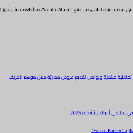
ي تجذب انتباه الناس، في صنع "منتجات خادعة"، فالأطعمة مثل: جوز ال
ة تفاعلية مبتكرة ويواصل تقديم عروض حصريّة خلال موسم الخريف
لملتقى أجواء الأشخرة 2026
Futur”