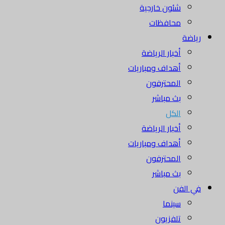
شئون خارجية
محافظات
رياضة
أخبار الرياضة
أهداف ومباريات
المحترفون
بث مباشر
الكل
أخبار الرياضة
أهداف ومباريات
المحترفون
بث مباشر
في الفن
سينما
تلفزيون