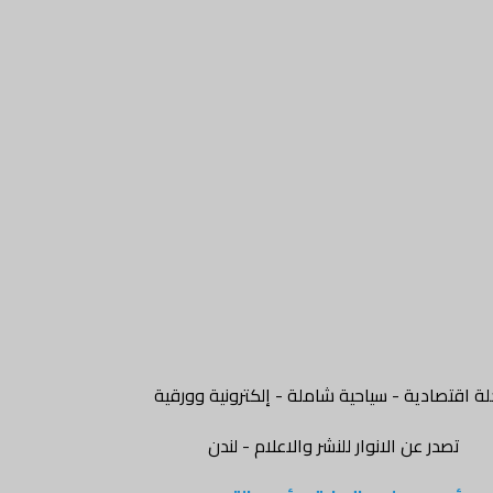
ة اقتصادية - سياحية شاملة - إلكترونية وورقية
تصدر عن الانوار للنشر والاعلام - لندن