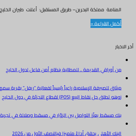
المنامة مملكة البحرين– طريق المستقبل: أعلنت طيران الخليج ع
أكمل القراءة »
أخر الاخبار
من أوراقي القديمة .. للمطالبة بنظام أمن فاعل لدول الخليج
ميثاق للصيرفة الإسلامية راعياً رئيسياً لفعالية “ريفل” بقرية سم
زوهو تطلق حل نقاط البيع (POS) لقطاع التجزئة في دول الخليج
بنك مسقط يعزّز التواصل بين الزوّار في مسقط وصلالة في تجرب
البنك الأهلي يحقق أداءً متميزا فيالنصف الأول من 2026