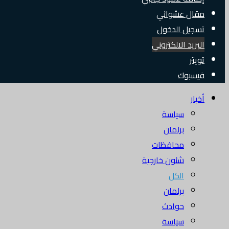
مقال عشوائي
تسجيل الدخول
البريد الالكتروني
تويتر
فيسبوك
أخبار
سياسة
برلمان
محافظات
شئون خارجية
الكل
برلمان
حوادث
سياسة