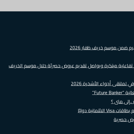
هرم ضمن موسم خريف ظفار 2026
ة تفاعلية مبتكرة ويواصل تقديم عروض حصريّة خلال موسم الخريف
لملتقى أجواء الأشخرة 2026
Futur”
..إلى متى ؟
روض حصرية