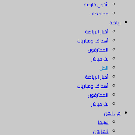
شئون خارجية
محافظات
رياضة
أخبار الرياضة
أهداف ومباريات
المحترفون
بث مباشر
الكل
أخبار الرياضة
أهداف ومباريات
المحترفون
بث مباشر
في الفن
سينما
تلفزيون