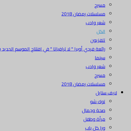
مسرح
مسلسلات رمضان 2018
شعر وادب
الكل
تلفزيون
رائعة فردي أوبرا " لا ترافياتا " في افتتاح الموسم الجديد بدا
سينما
شعر وادب
مسرح
مسلسلات رمضان 2018
لايف ستايل
توك شو
صحة وجمال
مرأة وطفل
ورا كل باب