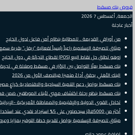
قروض بنك مسقط
الجمعة, أغسطس 7 2026
أخبار عاجلة
من أوراقي القديمة .. للمطالبة بنظام أمن فاعل لدول الخليج
ميثاق للصيرفة الإسلامية راعياً رئيسياً لفعالية “ريفل” بقرية سم
زوهو تطلق حل نقاط البيع (POS) لقطاع التجزئة في دول الخليج
بنك مسقط يعزّز التواصل بين الزوّار في مسقط وصلالة في تجرب
البنك الأهلي يحقق أداءً متميزا فيالنصف الأول من 2026
بنك مسقط يواصل دعم التنمية السياحية والاقتصادية كراعٍ مصرفي 
بنك مسقط ينظم رحلة اكتشاف مهني لأبناء الموظفين ضمن فعالية “e Banker
تخاذل القوى الدولية والإقليمية والمماطلة الأمريكية -الإيرانية 
أكثر من 5000فائز سيحصلون على 5% استرداد نقدي عند استخدام بطاقات Visa الائتمانية دوليًا
ميثاق للصيرفة الإسلامية يواصل تقديم خطة التوفير بمزايا وع
إضافة عمود جانبي