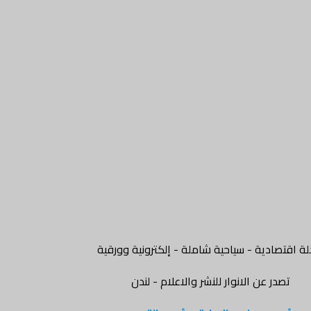
ة اقتصادية - سياحية شاملة - إلكترونية وورقية
تصدر عن الانوار للنشر والاعلام - لندن