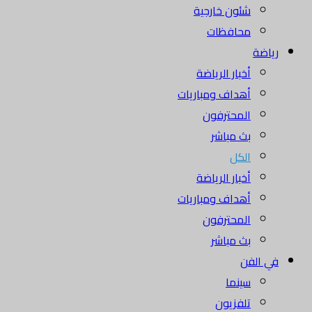
شئون خارجية
محافظات
رياضة
أخبار الرياضة
أهداف ومباريات
المحترفون
بث مباشر
الكل
أخبار الرياضة
أهداف ومباريات
المحترفون
بث مباشر
في الفن
سينما
تلفزيون