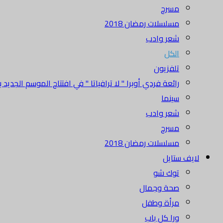
مسرح
مسلسلات رمضان 2018
شعر وادب
الكل
تلفزيون
رائعة فردي أوبرا " لا ترافياتا " في افتتاح الموسم الجديد بدا
سينما
شعر وادب
مسرح
مسلسلات رمضان 2018
لايف ستايل
توك شو
صحة وجمال
مرأة وطفل
ورا كل باب