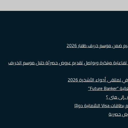
هرم ضمن موسم خريف ظفار 2026
ة تفاعلية مبتكرة ويواصل تقديم عروض حصريّة خلال موسم الخريف
لملتقى أجواء الأشخرة 2026
Futur”
..إلى متى ؟
روض حصرية