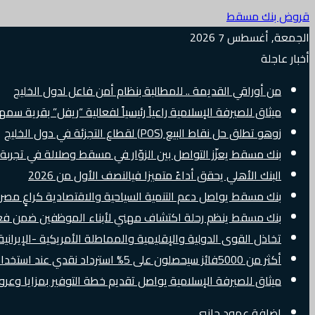
قروض بنك مسقط
الجمعة, أغسطس 7 2026
أخبار عاجلة
من أوراقي القديمة .. للمطالبة بنظام أمن فاعل لدول الخليج
ميثاق للصيرفة الإسلامية راعياً رئيسياً لفعالية “ريفل” بقرية سم
زوهو تطلق حل نقاط البيع (POS) لقطاع التجزئة في دول الخليج
بنك مسقط يعزّز التواصل بين الزوّار في مسقط وصلالة في تجرب
البنك الأهلي يحقق أداءً متميزا فيالنصف الأول من 2026
بنك مسقط يواصل دعم التنمية السياحية والاقتصادية كراعٍ مصرفي 
بنك مسقط ينظم رحلة اكتشاف مهني لأبناء الموظفين ضمن فعالية “e Banker
تخاذل القوى الدولية والإقليمية والمماطلة الأمريكية -الإيرانية 
أكثر من 5000فائز سيحصلون على 5% استرداد نقدي عند استخدام بطاقات Visa الائتمانية دوليًا
ميثاق للصيرفة الإسلامية يواصل تقديم خطة التوفير بمزايا وع
إضافة عمود جانبي