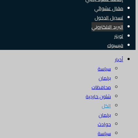
مقال عشوائي
تسجيل الدخول
البريد الالكتروني
تويتر
فيسبوك
أخبار
سياسة
برلمان
محافظات
شئون خارجية
الكل
برلمان
حوادث
سياسة