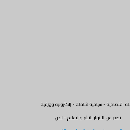
ة اقتصادية - سياحية شاملة - إلكترونية وورقية
تصدر عن الانوار للنشر والاعلام - لندن