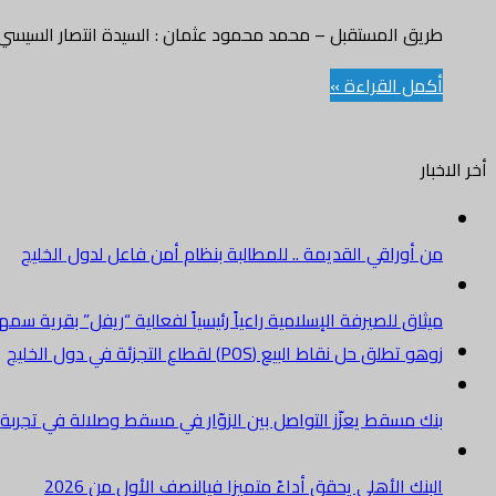
طريق المستقبل – محمد محمود عثمان : السيدة انتصار السيسي، 
أكمل القراءة »
أخر الاخبار
من أوراقي القديمة .. للمطالبة بنظام أمن فاعل لدول الخليج
ميثاق للصيرفة الإسلامية راعياً رئيسياً لفعالية “ريفل” بقرية سم
زوهو تطلق حل نقاط البيع (POS) لقطاع التجزئة في دول الخليج
بنك مسقط يعزّز التواصل بين الزوّار في مسقط وصلالة في تجرب
البنك الأهلي يحقق أداءً متميزا فيالنصف الأول من 2026