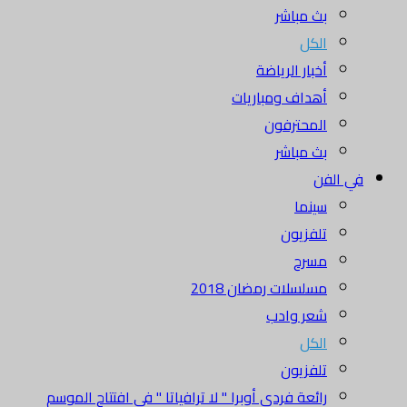
بث مباشر
الكل
أخبار الرياضة
أهداف ومباريات
المحترفون
بث مباشر
في الفن
سينما
تلفزيون
مسرح
مسلسلات رمضان 2018
شعر وادب
الكل
تلفزيون
رائعة فردي أوبرا " لا ترافياتا " في افتتاح الموسم