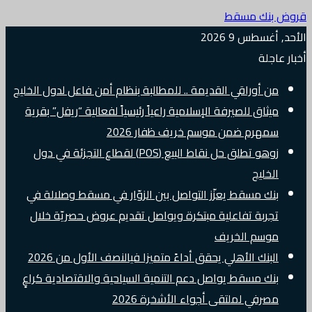
قروض بنك مسقط
الأحد, أغسطس 9 2026
أخبار عاجلة
من أوراقي القديمة .. للمطالبة بنظام أمن فاعل لدول الخليج
ميثاق للصيرفة الإسلامية راعياً رئيسياً لفعالية “ريفل” بقرية
سمهرم ضمن موسم خريف ظفار 2026
زوهو تطلق حل نقاط البيع (POS) لقطاع التجزئة في دول
الخليج
بنك مسقط يعزّز التواصل بين الزوّار في مسقط وصلالة في
تجربة تفاعلية مبتكرة ويواصل تقديم عروض حصريّة خلال
موسم الخريف
البنك الأهلي يحقق أداءً متميزا فيالنصف الأول من 2026
بنك مسقط يواصل دعم التنمية السياحية والاقتصادية كراعٍ
مصرفي لملتقى أجواء الأشخرة 2026