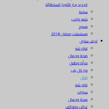
الجديد بدار الأوبرا السلطانيّة
سينما
شعر وادب
مسرح
مسلسلات رمضان 2018
لايف ستايل
توك شو
صحة وجمال
مرأة وطفل
ورا كل باب
الكل
توك شو
سيارات
صحة وجمال
غرائب وطرائف