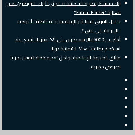
بنك مسقط ينظم رحلة اكتشاف مهني لأبناء الموظفين ضمن
فعالية “Future Banker”
تخاذل القوى الدولية والإقليمية والمماطلة الأمريكية
-الإيرانية ..إلى متى ؟
أكثر من 5000فائز سيحصلون على 5% استرداد نقدي عند
استخدام بطاقات Visa الائتمانية دوليًا
ميثاق للصيرفة الإسلامية يواصل تقديم خطة التوفير بمزايا
وعروض حصرية
إضافة
مقال
عمود
جانبي
تسجيل
عشوائي
البريد
الدخول
تويتر
الالكتروني
فيسبوك