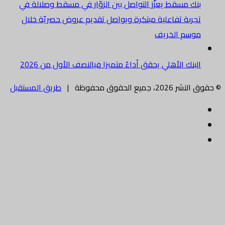
بنك مسقط يعزّز التواصل بين الزوّار في مسقط وصلالة في
تجربة تفاعلية مبتكرة ويواصل تقديم عروض حصريّة خلال
موسم الخريف
البنك الأهلي يحقق أداءً متميزا فيالنصف الأول من 2026
© حقوق النشر 2026، جميع الحقوق محفوظة |
طريق المستقبل
فيسبوك
تويتر
البريد
الالكتروني
زر
الذهاب
إلى
الأعلى