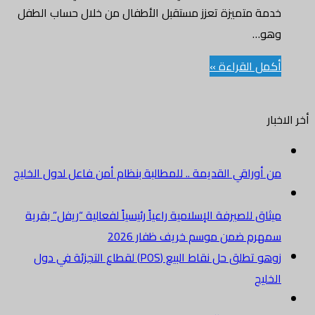
خدمة متميزة تعزز مستقبل الأطفال من خلال حساب الطفل
وهو…
أكمل القراءة »
أخر الاخبار
من أوراقي القديمة .. للمطالبة بنظام أمن فاعل لدول الخليج
ميثاق للصيرفة الإسلامية راعياً رئيسياً لفعالية “ريفل” بقرية
سمهرم ضمن موسم خريف ظفار 2026
زوهو تطلق حل نقاط البيع (POS) لقطاع التجزئة في دول
الخليج