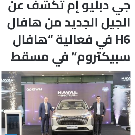
جي دبليو إم تكشف عن
الجيل الجديد من هافال
H6 في فعالية “هافال
سبيكتروم” في مسقط