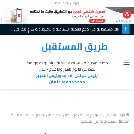
قروض بنك مسقط
بنك مسقط يواصل دعم التنمية السياحية والاقتصادية كراعٍ مصرفي لملتقى أجواء الأشخرة 2026
طريق المستقبل
القائمة
مجلة اقتصادية - سياحية شاملة - إلكترونية وورقية
تصدر عن الانوار للنشر والاعلام - لندن
رئيس مجلس الادارة ورئيس التحرير
محمد محمود عثمان
الرئيسية
/
جي دبليو إم تكشف عن الجيل الجديد من هافال H6 في فعالية
“هافال سبيكتروم” في مسقط