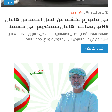
سيارات
فريق التحرير
0
2٬331
جي دبليو إم تكشف عن الجيل الجديد من هافال
H6 في فعالية “هافال سبيكتروم” في مسقط
مسقط، سلطنة عُمان- طريق المستقبل: احتفلت جي دبليو إم بفعالية هافال
سبيكتروم في صالة العرض الرئيسية الوطية، والتي جمعت العملاء…
أكمل القراءة »