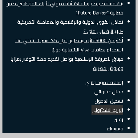
بنك مسقط ينظم رحلة اكتشاف مهني لأبناء الموظفين ضمن
فعالية “Future Banker”
تخاذل القوى الدولية والإقليمية والمماطلة الأمريكية
-الإيرانية ..إلى متى ؟
أكثر من 5000فائز سيحصلون على 5% استرداد نقدي عند
استخدام بطاقات Visa الائتمانية دوليًا
ميثاق للصيرفة الإسلامية يواصل تقديم خطة التوفير بمزايا
وعروض حصرية
إضافة عمود جانبي
مقال عشوائي
تسجيل الدخول
البريد الالكتروني
تويتر
فيسبوك