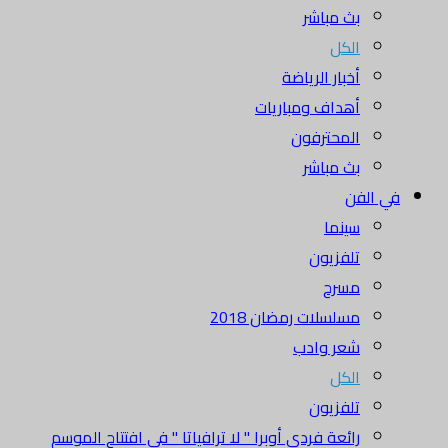
بث مباشر
الكل
أخبار الرياضة
أهداف ومباريات
المحترفون
بث مباشر
في الفن
سينما
تلفزيون
مسرح
مسلسلات رمضان 2018
شعر وادب
الكل
تلفزيون
رائعة فردي أوبرا " لا ترافياتا " في افتتاح الموسم