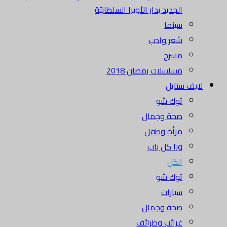
الجديد بدار الأوبرا السلطانيّة
سينما
شعر وادب
مسرح
مسلسلات رمضان 2018
لايف ستايل
توك شو
صحة وجمال
مرأة وطفل
ورا كل باب
الكل
توك شو
سيارات
صحة وجمال
غرائب وطرائف