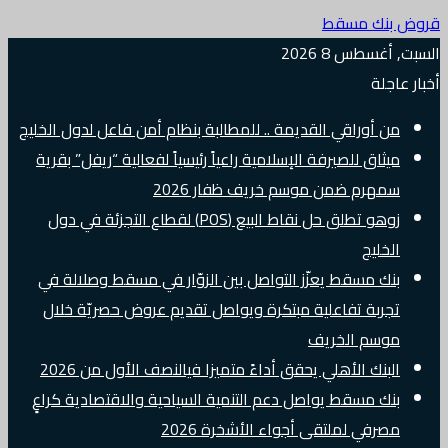
قروض بنك مسقط
السبت, أغسطس 8 2026
أخبار عاجلة
من أوراقي القديمة .. للمطالبة بنظام أمن فاعل لدول الخليج
ميثاق للصيرفة الإسلامية راعياً رئيسياً لفعالية “ريفل” بقرية
سمهرم ضمن موسم خريف ظفار 2026
زوهو تطلق حل نقاط البيع (POS) لقطاع التجزئة في دول
الخليج
بنك مسقط يعزّز التواصل بين الزوّار في مسقط وصلالة في
تجربة تفاعلية مبتكرة ويواصل تقديم عروض حصريّة خلال
موسم الخريف
البنك الأهلي يحقق أداءً متميزا فيالنصف الأول من 2026
بنك مسقط يواصل دعم التنمية السياحية والاقتصادية كراعٍ
مصرفي لملتقى أجواء الأشخرة 2026