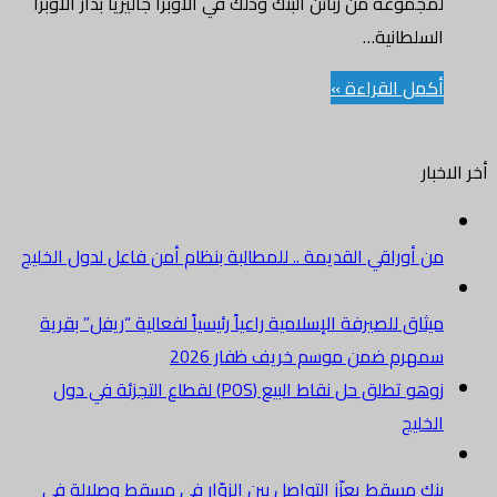
لمجموعة من زبائن البنك وذلك في الأوبرا جاليريا بدار الأوبرا
السلطانية…
أكمل القراءة »
أخر الاخبار
من أوراقي القديمة .. للمطالبة بنظام أمن فاعل لدول الخليج
ميثاق للصيرفة الإسلامية راعياً رئيسياً لفعالية “ريفل” بقرية
سمهرم ضمن موسم خريف ظفار 2026
زوهو تطلق حل نقاط البيع (POS) لقطاع التجزئة في دول
الخليج
بنك مسقط يعزّز التواصل بين الزوّار في مسقط وصلالة في