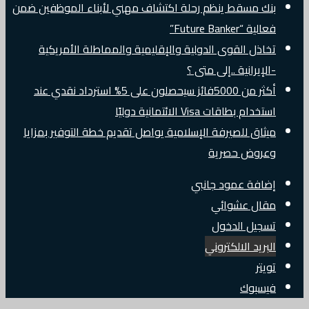
بنك مسقط ينظم رحلة اكتشاف مهني لأبناء الموظفين ضمن
فعالية “Future Banker”
تخاذل القوى الدولية والإقليمية والمماطلة الأمريكية
-الإيرانية ..إلى متى ؟
أكثر من 5000فائز سيحصلون على 5% استرداد نقدي عند
استخدام بطاقات Visa الائتمانية دوليًا
ميثاق للصيرفة الإسلامية يواصل تقديم خطة التوفير بمزايا
وعروض حصرية
إضافة عمود جانبي
مقال عشوائي
تسجيل الدخول
البريد الالكتروني
تويتر
فيسبوك