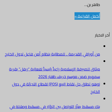
طاهر بن…
أكمل القراءة »
أخر الاخبار
من أوراقي القديمة .. للمطالبة بنظام أمن فاعل لدول الخليج
ميثاق للصيرفة الإسلامية راعياً رئيسياً لفعالية “ريفل” بقرية
سمهرم ضمن موسم خريف ظفار 2026
زوهو تطلق حل نقاط البيع (POS) لقطاع التجزئة في دول
الخليج
بنك مسقط يعزّز التواصل بين الزوّار في مسقط وصلالة في