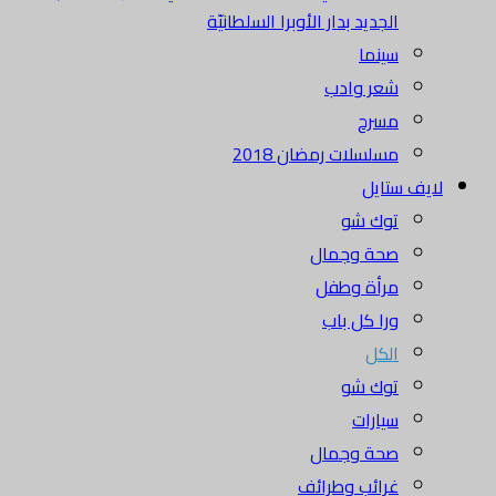
الجديد بدار الأوبرا السلطانيّة
سينما
شعر وادب
مسرح
مسلسلات رمضان 2018
لايف ستايل
توك شو
صحة وجمال
مرأة وطفل
ورا كل باب
الكل
توك شو
سيارات
صحة وجمال
غرائب وطرائف