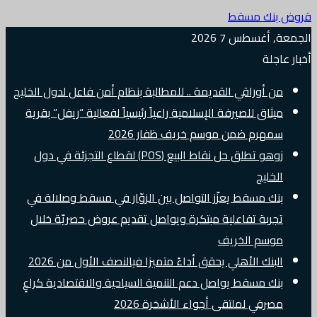
قروض بنك مسقط
الجمعة, أغسطس 7 2026
أخبار عاجلة
من أوراقي القديمة .. للمطالبة بنظام أمن فاعل لدول الخليج
ميثاق للصيرفة الإسلامية راعياً رئيسياً لفعالية “ريفل” بقرية
سمهرم ضمن موسم خريف ظفار 2026
زوهو تطلق حل نقاط البيع (POS) لقطاع التجزئة في دول
الخليج
بنك مسقط يعزّز التواصل بين الزوّار في مسقط وصلالة في
تجربة تفاعلية مبتكرة ويواصل تقديم عروض حصريّة خلال
موسم الخريف
البنك الأهلي يحقق أداءً متميزا فيالنصف الأول من 2026
بنك مسقط يواصل دعم التنمية السياحية والاقتصادية كراعٍ
مصرفي لملتقى أجواء الأشخرة 2026