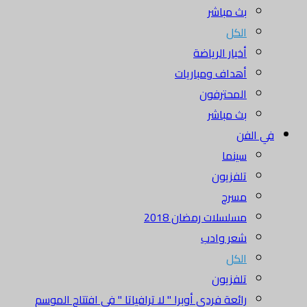
بث مباشر
الكل
أخبار الرياضة
أهداف ومباريات
المحترفون
بث مباشر
في الفن
سينما
تلفزيون
مسرح
مسلسلات رمضان 2018
شعر وادب
الكل
تلفزيون
رائعة فردي أوبرا " لا ترافياتا " في افتتاح الموسم