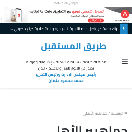
قروض بنك مسقط
بنك مسقط يواصل دعم التنمية السياحية والاقتصادية كراعٍ مصرفي لملتقى أجواء الأشخرة 2026
طريق المستقبل
القائمة
مجلة اقتصادية - سياحية شاملة - إلكترونية وورقية
تصدر عن الانوار للنشر والاعلام - لندن
رئيس مجلس الادارة ورئيس التحرير
محمد محمود عثمان
الرئيسية
/
جماهيير الأهلي
جماهيير الأهلي