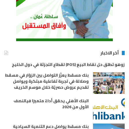
أخر الاخبار
زوهو تطلق حل نقاط البيع (POS) لقطاع التجزئة في دول الخليج
بنك مسقط يعزّز التواصل بين الزوّار في مسقط
وصلالة في تجربة تفاعلية مبتكرة ويواصل
تقديم عروض حصريّة خلال موسم الخريف
البنك الأهلي يحقق أداءً متميزا فيالنصف
الأول من 2026
بنك مسقط يواصل دعم التنمية السياحية