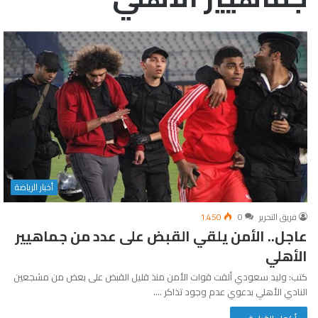
أخبار الرياضة
فريق التحرير
0
1٬450
عاجل.. الأمن يلقي القبض على عدد من جماهيير
الأهلي
كتب: وليد سعودي ألقت قوات الأمن منذ قليل القبض على بعض من مشجعين
النادي الأهلي بدعوي عدم وجود تذاكر .…