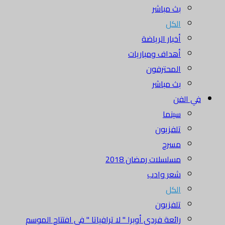
بث مباشر
الكل
أخبار الرياضة
أهداف ومباريات
المحترفون
بث مباشر
في الفن
سينما
تلفزيون
مسرح
مسلسلات رمضان 2018
شعر وادب
الكل
تلفزيون
رائعة فردي أوبرا " لا ترافياتا " في افتتاح الموسم