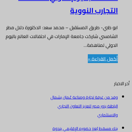
التجارب النووية
ابو ظبي- طريق المستقبل – محمد سعد: الدكتورة دلال مطر
الشامسي شاركت جامعة الإمارات في احتفالات العالم باليوم
الدولي لمناهضة…
أكمل القراءة »
أخر الاخبار
وفد من غرفة تجارة وصناعة عُمان بشمال
الباطنة يزور مصر لتعزيز التعاون التجاري
والاستثماري
بنك مسقط يُعزز حضوره الإقليمي بندوة