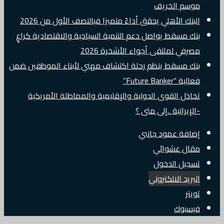
موسم الخريف
البنك الأهلي يحقق أداءً متميزا فيالنصف الأول من 2026
بنك مسقط يواصل دعم التنمية السياحية والاقتصادية كراعٍ
مصرفي لملتقى أجواء الأشخرة 2026
بنك مسقط ينظم رحلة اكتشاف مهني لأبناء الموظفين ضمن
فعالية “Future Banker”
تخاذل القوى الدولية والإقليمية والمماطلة الأمريكية
-الإيرانية ..إلى متى ؟
إضافة عمود جانبي
مقال عشوائي
تسجيل الدخول
البريد الالكتروني
تويتر
فيسبوك