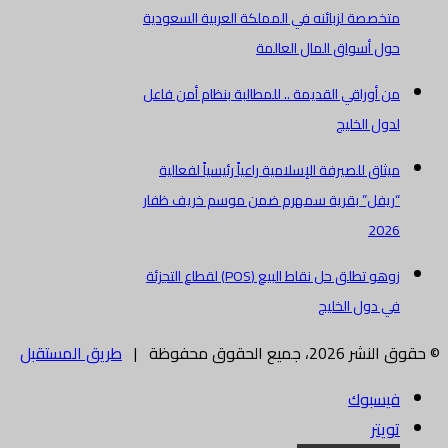
متخصصة لزبائنه في المملكة العربية السعودية
حول أسواق المال العالمة
من أوراقي القديمة .. للمطالبة بنظام أمن فاعل
لدول الخليج
ميثاق للصيرفة الإسلامية راعياً رئيسياً لفعالية
“ريفل” بقرية سمهرم ضمن موسم خريف ظفار
2026
زوهو تطلق حل نقاط البيع (POS) لقطاع التجزئة
في دول الخليج
© حقوق النشر 2026، جميع الحقوق محفوظة |
طريق المستقبل
فيسبوك
تويتر