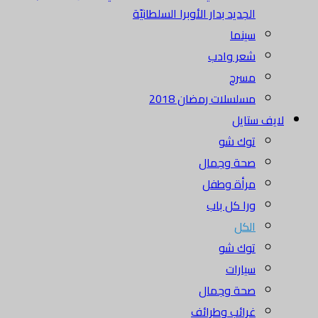
الجديد بدار الأوبرا السلطانيّة
سينما
شعر وادب
مسرح
مسلسلات رمضان 2018
لايف ستايل
توك شو
صحة وجمال
مرأة وطفل
ورا كل باب
الكل
توك شو
سيارات
صحة وجمال
غرائب وطرائف