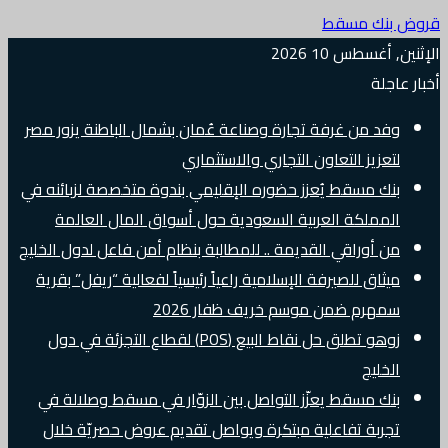
قروض بنك مسقط
الإثنين, أغسطس 10 2026
أخبار عاجلة
وفد من غرفة تجارة وصناعة عُمان بشمال الباطنة يزور مصر
لتعزيز التعاون التجاري والاستثماري
بنك مسقط يُعزز حضوره الإقليمي بندوة متخصصة لزبائنه في
المملكة العربية السعودية حول أسواق المال العالمة
من أوراقي القديمة .. للمطالبة بنظام أمن فاعل لدول الخليج
ميثاق للصيرفة الإسلامية راعياً رئيسياً لفعالية “ريفل” بقرية
سمهرم ضمن موسم خريف ظفار 2026
زوهو تطلق حل نقاط البيع (POS) لقطاع التجزئة في دول
الخليج
بنك مسقط يعزّز التواصل بين الزوّار في مسقط وصلالة في
تجربة تفاعلية مبتكرة ويواصل تقديم عروض حصريّة خلال