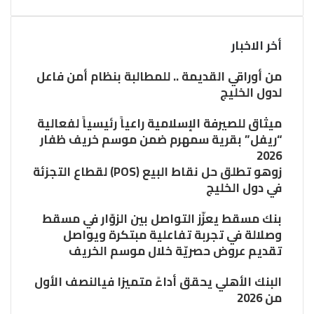
أخر الاخبار
من أوراقي القديمة .. للمطالبة بنظام أمن فاعل
لدول الخليج
ميثاق للصيرفة الإسلامية راعياً رئيسياً لفعالية
“ريفل” بقرية سمهرم ضمن موسم خريف ظفار
2026
زوهو تطلق حل نقاط البيع (POS) لقطاع التجزئة
في دول الخليج
بنك مسقط يعزّز التواصل بين الزوّار في مسقط
وصلالة في تجربة تفاعلية مبتكرة ويواصل
تقديم عروض حصريّة خلال موسم الخريف
البنك الأهلي يحقق أداءً متميزا فيالنصف الأول
من 2026