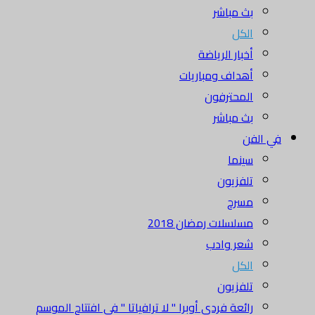
بث مباشر
الكل
أخبار الرياضة
أهداف ومباريات
المحترفون
بث مباشر
في الفن
سينما
تلفزيون
مسرح
مسلسلات رمضان 2018
شعر وادب
الكل
تلفزيون
رائعة فردي أوبرا " لا ترافياتا " في افتتاح الموسم