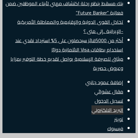
بنك مسقط ينظم رحلة اكتشاف مهني لأبناء الموظفين ضمن
فعالية “Future Banker”
تخاذل القوى الدولية والإقليمية والمماطلة الأمريكية
-الإيرانية ..إلى متى ؟
أكثر من 5000فائز سيحصلون على 5% استرداد نقدي عند
استخدام بطاقات Visa الائتمانية دوليًا
ميثاق للصيرفة الإسلامية يواصل تقديم خطة التوفير بمزايا
وعروض حصرية
إضافة عمود جانبي
مقال عشوائي
تسجيل الدخول
البريد الالكتروني
تويتر
فيسبوك