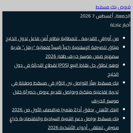
قروض بنك مسقط
الجمعة, أغسطس 7 2026
أخبار عاجلة
من أوراقي القديمة .. للمطالبة بنظام أمن فاعل لدول الخليج
ميثاق للصيرفة الإسلامية راعياً رئيسياً لفعالية “ريفل” بقرية
سمهرم ضمن موسم خريف ظفار 2026
زوهو تطلق حل نقاط البيع (POS) لقطاع التجزئة في دول
الخليج
بنك مسقط يعزّز التواصل بين الزوّار في مسقط وصلالة في
تجربة تفاعلية مبتكرة ويواصل تقديم عروض حصريّة خلال
موسم الخريف
البنك الأهلي يحقق أداءً متميزا فيالنصف الأول من 2026
بنك مسقط يواصل دعم التنمية السياحية والاقتصادية كراعٍ
مصرفي لملتقى أجواء الأشخرة 2026