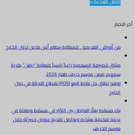
أكمل القراءة »
أخر الاخبار
من أوراقي القديمة .. للمطالبة بنظام أمن فاعل لدول الخليج
ميثاق للصيرفة الإسلامية راعياً رئيسياً لفعالية “ريفل” بقرية
سمهرم ضمن موسم خريف ظفار 2026
زوهو تطلق حل نقاط البيع (POS) لقطاع التجزئة في دول
الخليج
بنك مسقط يعزّز التواصل بين الزوّار في مسقط وصلالة في
تجربة تفاعلية مبتكرة ويواصل تقديم عروض حصريّة خلال
موسم الخريف