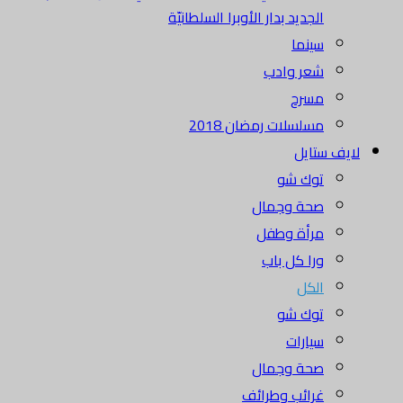
الجديد بدار الأوبرا السلطانيّة
سينما
شعر وادب
مسرح
مسلسلات رمضان 2018
لايف ستايل
توك شو
صحة وجمال
مرأة وطفل
ورا كل باب
الكل
توك شو
سيارات
صحة وجمال
غرائب وطرائف