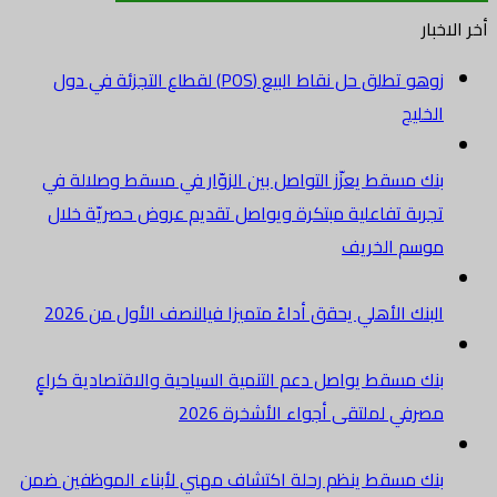
أخر الاخبار
زوهو تطلق حل نقاط البيع (POS) لقطاع التجزئة في دول
الخليج
بنك مسقط يعزّز التواصل بين الزوّار في مسقط وصلالة في
تجربة تفاعلية مبتكرة ويواصل تقديم عروض حصريّة خلال
موسم الخريف
البنك الأهلي يحقق أداءً متميزا فيالنصف الأول من 2026
بنك مسقط يواصل دعم التنمية السياحية والاقتصادية كراعٍ
مصرفي لملتقى أجواء الأشخرة 2026
بنك مسقط ينظم رحلة اكتشاف مهني لأبناء الموظفين ضمن