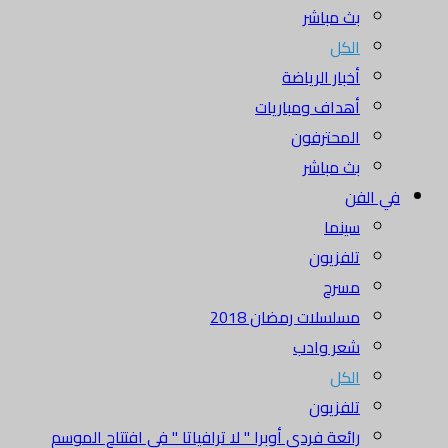
بث مباشر
الكل
أخبار الرياضة
أهداف ومباريات
المحترفون
بث مباشر
في الفن
سينما
تلفزيون
مسرح
مسلسلات رمضان 2018
شعر وادب
الكل
تلفزيون
رائعة فردي أوبرا " لا ترافياتا " في افتتاح الموسم