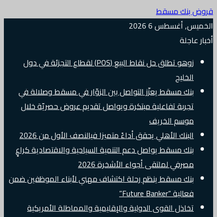
قروض بنك مسقط
الخميس, أغسطس 6 2026
أخبار عاجلة
زوهو تطلق حل نقاط البيع (POS) لقطاع التجزئة في دول
الخليج
بنك مسقط يعزّز التواصل بين الزوّار في مسقط وصلالة في
تجربة تفاعلية مبتكرة ويواصل تقديم عروض حصريّة خلال
موسم الخريف
البنك الأهلي يحقق أداءً متميزا فيالنصف الأول من 2026
بنك مسقط يواصل دعم التنمية السياحية والاقتصادية كراعٍ
مصرفي لملتقى أجواء الأشخرة 2026
بنك مسقط ينظم رحلة اكتشاف مهني لأبناء الموظفين ضمن
فعالية “Future Banker”
تخاذل القوى الدولية والإقليمية والمماطلة الأمريكية