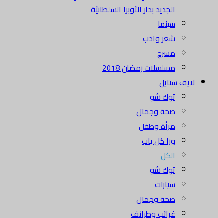
الجديد بدار الأوبرا السلطانيّة
سينما
شعر وادب
مسرح
مسلسلات رمضان 2018
لايف ستايل
توك شو
صحة وجمال
مرأة وطفل
ورا كل باب
الكل
توك شو
سيارات
صحة وجمال
غرائب وطرائف