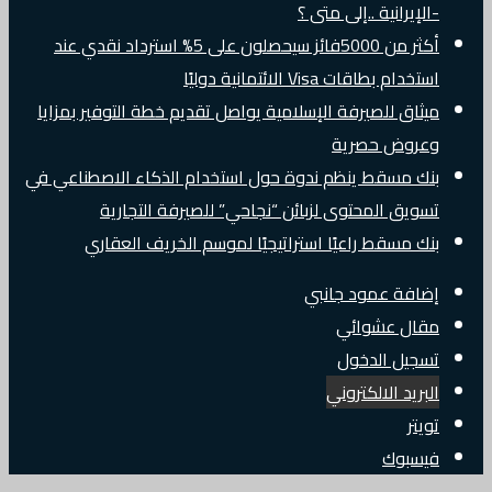
-الإيرانية ..إلى متى ؟
أكثر من 5000فائز سيحصلون على 5% استرداد نقدي عند
استخدام بطاقات Visa الائتمانية دوليًا
ميثاق للصيرفة الإسلامية يواصل تقديم خطة التوفير بمزايا
وعروض حصرية
بنك مسقط ينظم ندوة حول استخدام الذكاء الاصطناعي في
تسويق المحتوى لزبائن “نجاحي” للصيرفة التجارية
بنك مسقط راعيًا استراتيجيًا لموسم الخريف العقاري
إضافة عمود جانبي
مقال عشوائي
تسجيل الدخول
البريد الالكتروني
تويتر
فيسبوك