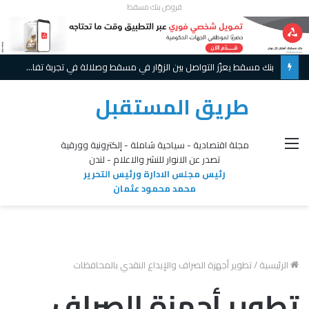
قروض بنك مسقط
بنك مسقط يعزّز التواصل بين الزوّار في مسقط وصلالة في تجربة تفاعلية مبتكرة ويواصل تقديم عروض حصريّة خلال موسم الخريف
طريق المستقبل
القائمة
مجلة اقتصادية - سياحية شاملة - إلكترونية وورقية
تصدر عن الانوار للنشر والاعلام - لندن
رئيس مجلس الادارة ورئيس التحرير
محمد محمود عثمان
الرئيسية
/
تطوير أجهزة الصراف والإيداع النقدي بالمحافظات
تطوير أجهزة الصراف