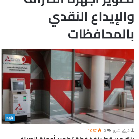
والإيداع النقدي
بالمحافظات
بنوك
فريق التحرير
0
1٬067
بنك مسقط ينفذ خطة تطوير أجهزة الصراف