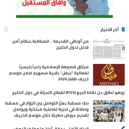
أخر الاخبار
من أوراقي القديمة .. للمطالبة بنظام أمن
فاعل لدول الخليج
ميثاق للصيرفة الإسلامية راعياً رئيسياً
لفعالية “ريفل” بقرية سمهرم ضمن موسم
خريف ظفار 2026
زوهو تطلق حل نقاط البيع (POS) لقطاع التجزئة في دول الخليج
بنك مسقط يعزّز التواصل بين الزوّار في مسقط
وصلالة في تجربة تفاعلية مبتكرة ويواصل
تقديم عروض حصريّة خلال موسم الخريف
البنك الأهلي يحقق أداءً متميزا فيالنصف