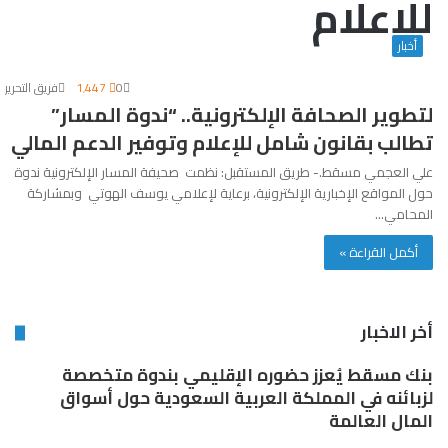
للإعلام
أخبار
0
1٬447
فريق التحرير
لتطوير الصحافة الإلكترونية.. “ندوة المسار”
تطالب بقانون شامل للإعلام وتوفير الدعم المالي
علي العجمي مسقط.- طريق المستقبل: نظمت صحيفة المسار الإلكترونية ندوة
حول المواقع الإخبارية الإلكترونية، برعاية لإعلامي يوسف الهوتي وبمشاركة
المحامي…
أكمل القراءة »
أخر الاخبار
بنك مسقط يُعزز حضوره الإقليمي بندوة متخصصة
لزبائنه في المملكة العربية السعودية حول أسواق
المال العالمة