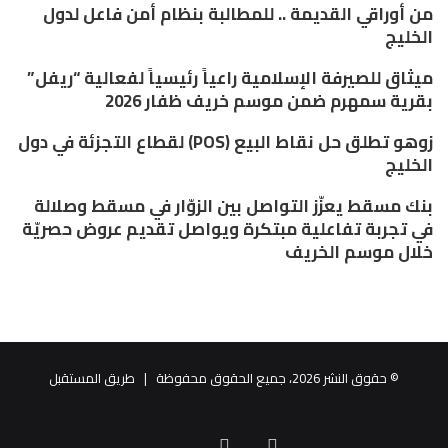
من أوراقي القديمة .. للمطالبة بنظام أمن فاعل لدول
الخليج
ميثاق للصيرفة الإسلامية راعياً رئيسياً لفعالية “ريفل”
بقرية سمهرم ضمن موسم خريف ظفار 2026
زوهو تطلق حل نقاط البيع (POS) لقطاع التجزئة في دول
الخليج
بنك مسقط يعزّز التواصل بين الزوّار في مسقط وصلالة
في تجربة تفاعلية مبتكرة ويواصل تقديم عروض حصريّة
خلال موسم الخريف
© حقوق النشر 2026، جميع الحقوق محفوظة |
طريق المستقبل
البريد
فيسبوك
تويتر