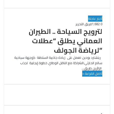
أخبار عاجلة
0
1٬682
فريق التحرير
لترويج السياحة .. الطيران
العماني يطلق “عطلات
“لرياضة الجولف
ريتشارد بودين :نعمل على زيادة جاذبية السلطنة كوجهة سياحية
سالم الحارثي:الشراكة مع الناقل الوطني خطوة إيجابية لجذب
الزائرين طريق…
أكمل القراءة »