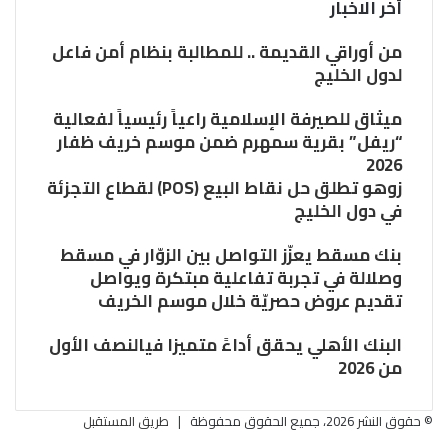
أخر الاخبار
من أوراقي القديمة .. للمطالبة بنظام أمن فاعل
لدول الخليج
ميثاق للصيرفة الإسلامية راعياً رئيسياً لفعالية
“ريفل” بقرية سمهرم ضمن موسم خريف ظفار
2026
زوهو تطلق حل نقاط البيع (POS) لقطاع التجزئة
في دول الخليج
بنك مسقط يعزّز التواصل بين الزوّار في مسقط
وصلالة في تجربة تفاعلية مبتكرة ويواصل
تقديم عروض حصريّة خلال موسم الخريف
البنك الأهلي يحقق أداءً متميزا فيالنصف الأول
من 2026
© حقوق النشر 2026، جميع الحقوق محفوظة |
طريق المستقبل
فيسبوك