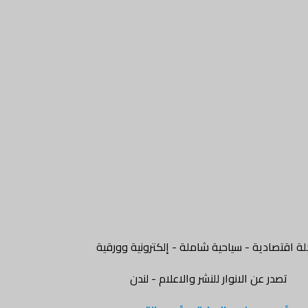
ة اقتصادية - سياحية شاملة - إلكترونية وورقية
تصدر عن الانوار للنشر والاعلام - لندن