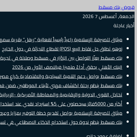
قروض بنك مسقط
الجمعة, أغسطس 7 2026
أخبار عاجلة
ميثاق للصيرفة الإسلامية راعياً رئيسياً لفعالية “ريفل” بقرية سم
زوهو تطلق حل نقاط البيع (POS) لقطاع التجزئة في دول الخليج
بنك مسقط يعزّز التواصل بين الزوّار في مسقط وصلالة في تجرب
البنك الأهلي يحقق أداءً متميزا فيالنصف الأول من 2026
بنك مسقط يواصل دعم التنمية السياحية والاقتصادية كراعٍ مصرفي 
بنك مسقط ينظم رحلة اكتشاف مهني لأبناء الموظفين ضمن فعالية “e Banker
تخاذل القوى الدولية والإقليمية والمماطلة الأمريكية -الإيرانية 
أكثر من 5000فائز سيحصلون على 5% استرداد نقدي عند استخدام بطاقات Visa الائتمانية دوليًا
ميثاق للصيرفة الإسلامية يواصل تقديم خطة التوفير بمزايا وع
بنك مسقط ينظم ندوة حول استخدام الذكاء الاصطناعي في تسويق
إضافة عمود جانبي