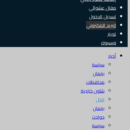
مقال عشوائي
تسجيل الدخول
البريد الالكتروني
تويتر
فيسبوك
أخبار
سياسة
برلمان
محافظات
شئون خارجية
الكل
برلمان
حوادث
سياسة