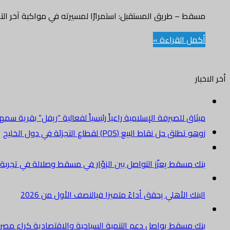
مسقط – طريق المستقبل: استمرارًا لمسيرته في مواكبة آخر ال
أكمل القراءة »
أخر الاخبار
ميثاق للصيرفة الإسلامية راعياً رئيسياً لفعالية “ريفل” بقرية سم
زوهو تطلق حل نقاط البيع (POS) لقطاع التجزئة في دول الخليج
بنك مسقط يعزّز التواصل بين الزوّار في مسقط وصلالة في تجرب
البنك الأهلي يحقق أداءً متميزا فيالنصف الأول من 2026
بنك مسقط يواصل دعم التنمية السياحية والاقتصادية كراعٍ مصرفي 