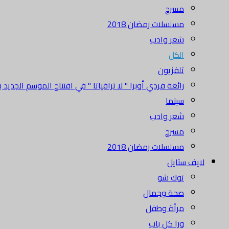
مسرح
مسلسلات رمضان 2018
شعر وادب
الكل
تلفزيون
رائعة فردي أوبرا " لا ترافياتا " في افتتاح الموسم الجديد بدا
سينما
شعر وادب
مسرح
مسلسلات رمضان 2018
لايف ستايل
توك شو
صحة وجمال
مرأة وطفل
ورا كل باب