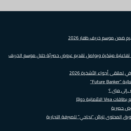
هرم ضمن موسم خريف ظفار 2026
ة تفاعلية مبتكرة ويواصل تقديم عروض حصريّة خلال موسم الخريف
لملتقى أجواء الأشخرة 2026
Futur”
..إلى متى ؟
روض حصرية
 المحتوى لزبائن “نجاحي” للصيرفة التجارية