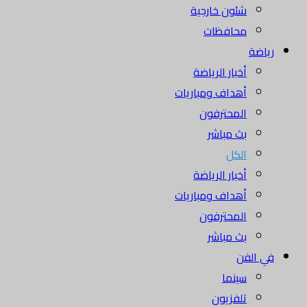
شئون خارجية
محافظات
رياضة
أخبار الرياضة
أهداف ومباريات
المحترفون
بث مباشر
الكل
أخبار الرياضة
أهداف ومباريات
المحترفون
بث مباشر
في الفن
سينما
تلفزيون