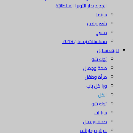
الجديد بدار الأوبرا السلطانيّة
سينما
شعر وادب
مسرح
مسلسلات رمضان 2018
لايف ستايل
توك شو
صحة وجمال
مرأة وطفل
ورا كل باب
الكل
توك شو
سيارات
صحة وجمال
غرائب وطرائف