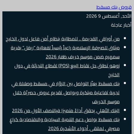
قروض بنك مسقط
الأحد, أغسطس 9 2026
أخبار عاجلة
من أوراقي القديمة .. للمطالبة بنظام أمن فاعل لدول الخليج
ميثاق للصيرفة الإسلامية راعياً رئيسياً لفعالية “ريفل” بقرية
سمهرم ضمن موسم خريف ظفار 2026
زوهو تطلق حل نقاط البيع (POS) لقطاع التجزئة في دول
الخليج
بنك مسقط يعزّز التواصل بين الزوّار في مسقط وصلالة في
تجربة تفاعلية مبتكرة ويواصل تقديم عروض حصريّة خلال
موسم الخريف
البنك الأهلي يحقق أداءً متميزا فيالنصف الأول من 2026
بنك مسقط يواصل دعم التنمية السياحية والاقتصادية كراعٍ
مصرفي لملتقى أجواء الأشخرة 2026