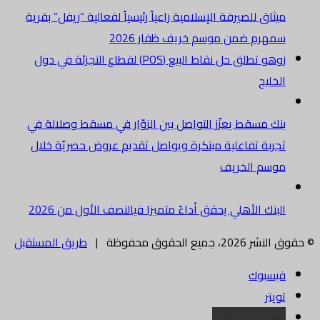
ميثاق للصيرفة الإسلامية راعياً رئيسياً لفعالية “ريفل” بقرية
سمهرم ضمن موسم خريف ظفار 2026
زوهو تطلق حل نقاط البيع (POS) لقطاع التجزئة في دول
الخليج
بنك مسقط يعزّز التواصل بين الزوّار في مسقط وصلالة في
تجربة تفاعلية مبتكرة ويواصل تقديم عروض حصريّة خلال
موسم الخريف
البنك الأهلي يحقق أداءً متميزا فيالنصف الأول من 2026
© حقوق النشر 2026، جميع الحقوق محفوظة |
طريق المستقبل
فيسبوك
تويتر
البريد الالكتروني