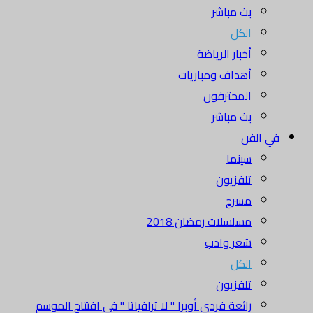
بث مباشر
الكل
أخبار الرياضة
أهداف ومباريات
المحترفون
بث مباشر
في الفن
سينما
تلفزيون
مسرح
مسلسلات رمضان 2018
شعر وادب
الكل
تلفزيون
رائعة فردي أوبرا " لا ترافياتا " في افتتاح الموسم