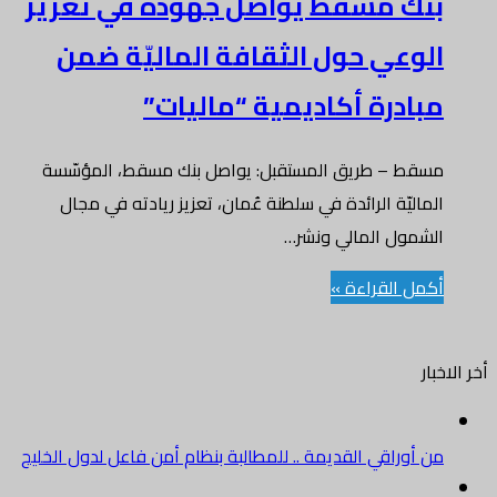
بنك مسقط يواصل جهوده في تعزيز
الوعي حول الثقافة الماليّة ضمن
مبادرة أكاديمية “ماليات”
مسقط – طريق المستقبل: يواصل بنك مسقط، المؤسّسة
الماليّة الرائدة في سلطنة عُمان، تعزيز ريادته في مجال
الشمول المالي ونشر…
أكمل القراءة »
أخر الاخبار
من أوراقي القديمة .. للمطالبة بنظام أمن فاعل لدول الخليج