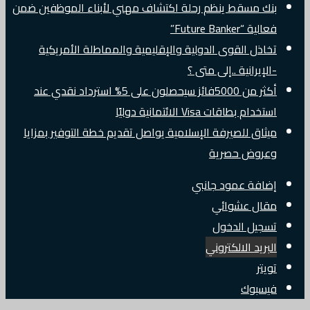
بنك مسقط ينظم رحلة اكتشاف مهني لأبناء الموظفين ضمن
فعالية “Future Banker”
تخاذل القوى الدولية والإقليمية والمماطلة الأمريكية
-الإيرانية ..إلى متى ؟
أكثر من 5000فائز سيحصلون على 5% استرداد نقدي عند
استخدام بطاقات Visa الائتمانية دوليًا
ميثاق للصيرفة الإسلامية يواصل تقديم خطة التوفير بمزايا
وعروض حصرية
إضافة عمود جانبي
مقال عشوائي
تسجيل الدخول
البريد الالكتروني
تويتر
فيسبوك