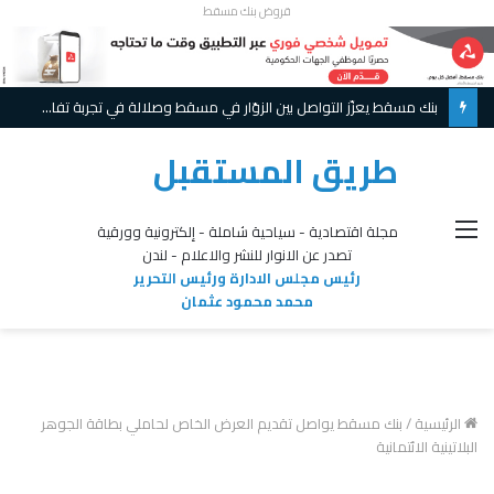
قروض بنك مسقط
بنك مسقط يعزّز التواصل بين الزوّار في مسقط وصلالة في تجربة تفاعلية مبتكرة ويواصل تقديم عروض حصريّة خلال موسم الخريف
طريق المستقبل
القائمة
مجلة اقتصادية - سياحية شاملة - إلكترونية وورقية
تصدر عن الانوار للنشر والاعلام - لندن
رئيس مجلس الادارة ورئيس التحرير
محمد محمود عثمان
الرئيسية
/
بنك مسقط يواصل تقديم العرض الخاص لحاملي بطاقة الجوهر
البلاتينية الائتمانية