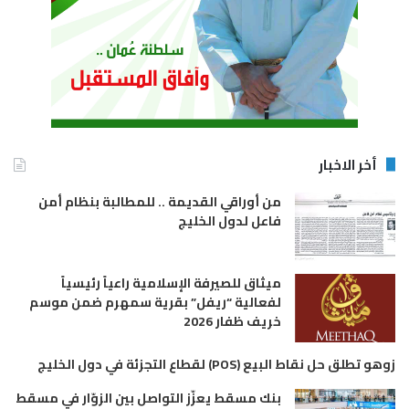
أخر الاخبار
من أوراقي القديمة .. للمطالبة بنظام أمن
فاعل لدول الخليج
ميثاق للصيرفة الإسلامية راعياً رئيسياً
لفعالية “ريفل” بقرية سمهرم ضمن موسم
خريف ظفار 2026
زوهو تطلق حل نقاط البيع (POS) لقطاع التجزئة في دول الخليج
بنك مسقط يعزّز التواصل بين الزوّار في مسقط