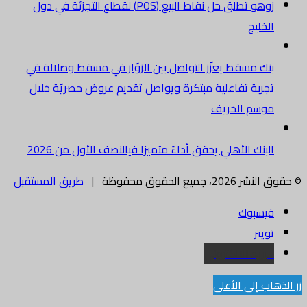
زوهو تطلق حل نقاط البيع (POS) لقطاع التجزئة في دول
الخليج
بنك مسقط يعزّز التواصل بين الزوّار في مسقط وصلالة في
تجربة تفاعلية مبتكرة ويواصل تقديم عروض حصريّة خلال
موسم الخريف
البنك الأهلي يحقق أداءً متميزا فيالنصف الأول من 2026
© حقوق النشر 2026، جميع الحقوق محفوظة |
طريق المستقبل
فيسبوك
تويتر
البريد الالكتروني
زر الذهاب إلى الأعلى