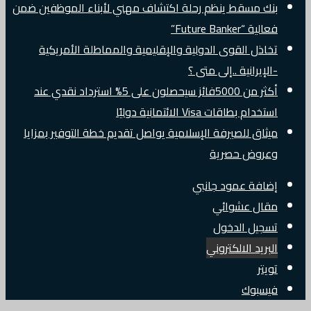
بنك مسقط ينظم رحلة اكتشاف مهني لأبناء الموظفين ضمن
فعالية “Future Banker”
تخاذل القوى الدولية والإقليمية والمماطلة الأمريكية
-الإيرانية ..إلى متى ؟
أكثر من 5000فائز سيحصلون على 5% استرداد نقدي عند
استخدام بطاقات Visa الائتمانية دوليًا
ميثاق للصيرفة الإسلامية يواصل تقديم خطة التوفير بمزايا
وعروض حصرية
إضافة عمود جانبي
مقال عشوائي
تسجيل الدخول
البريد الالكتروني
تويتر
فيسبوك