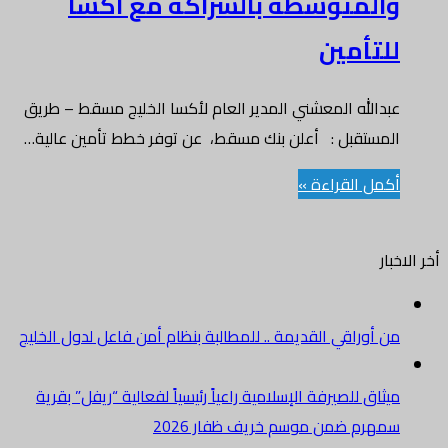
والمتوسطة بالشراكة مع أكسا
للتأمين
عبدالله المعشني المدير العام لأكسا الخليج مسقط – طريق
المستقبل : أعلن بنك مسقط، عن توفر خطط تأمين عالية…
أكمل القراءة »
أخر الاخبار
من أوراقي القديمة .. للمطالبة بنظام أمن فاعل لدول الخليج
ميثاق للصيرفة الإسلامية راعياً رئيسياً لفعالية “ريفل” بقرية
سمهرم ضمن موسم خريف ظفار 2026