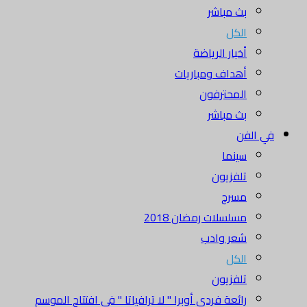
بث مباشر
الكل
أخبار الرياضة
أهداف ومباريات
المحترفون
بث مباشر
في الفن
سينما
تلفزيون
مسرح
مسلسلات رمضان 2018
شعر وادب
الكل
تلفزيون
رائعة فردي أوبرا " لا ترافياتا " في افتتاح الموسم