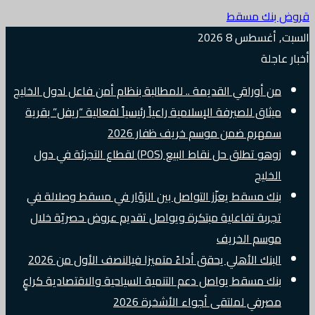
قروض بنك مسقط
السبت, أغسطس 8 2026
أخبار عاجلة
من أوراقي القديمة .. للمطالبة بنظام أمن فاعل لدول الخليج
ميثاق للصيرفة الإسلامية راعياً رئيسياً لفعالية “ريفل” بقرية
سمهرم ضمن موسم خريف ظفار 2026
زوهو تطلق حل نقاط البيع (POS) لقطاع التجزئة في دول
الخليج
بنك مسقط يعزّز التواصل بين الزوّار في مسقط وصلالة في
تجربة تفاعلية مبتكرة ويواصل تقديم عروض حصريّة خلال
موسم الخريف
البنك الأهلي يحقق أداءً متميزا فيالنصف الأول من 2026
بنك مسقط يواصل دعم التنمية السياحية والاقتصادية كراعٍ
مصرفي لملتقى أجواء الأشخرة 2026