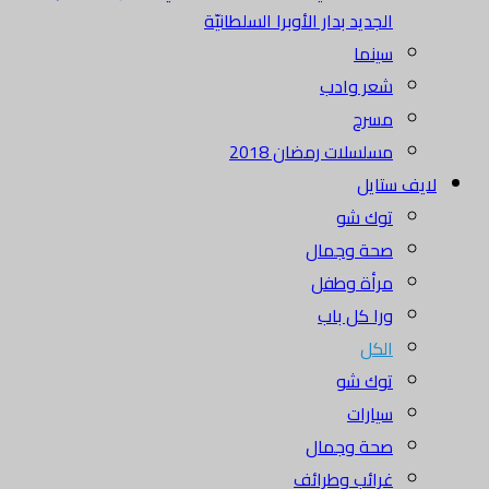
الجديد بدار الأوبرا السلطانيّة
سينما
شعر وادب
مسرح
مسلسلات رمضان 2018
لايف ستايل
توك شو
صحة وجمال
مرأة وطفل
ورا كل باب
الكل
توك شو
سيارات
صحة وجمال
غرائب وطرائف