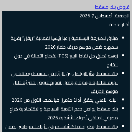
قروض بنك مسقط
الجمعة, أغسطس 7 2026
أخبار عاجلة
ميثاق للصيرفة الإسلامية راعياً رئيسياً لفعالية “ريفل” بقرية
سمهرم ضمن موسم خريف ظفار 2026
زوهو تطلق حل نقاط البيع (POS) لقطاع التجزئة في دول
الخليج
بنك مسقط يعزّز التواصل بين الزوّار في مسقط وصلالة في
تجربة تفاعلية مبتكرة ويواصل تقديم عروض حصريّة خلال
موسم الخريف
البنك الأهلي يحقق أداءً متميزا فيالنصف الأول من 2026
بنك مسقط يواصل دعم التنمية السياحية والاقتصادية كراعٍ
مصرفي لملتقى أجواء الأشخرة 2026
بنك مسقط ينظم رحلة اكتشاف مهني لأبناء الموظفين ضمن