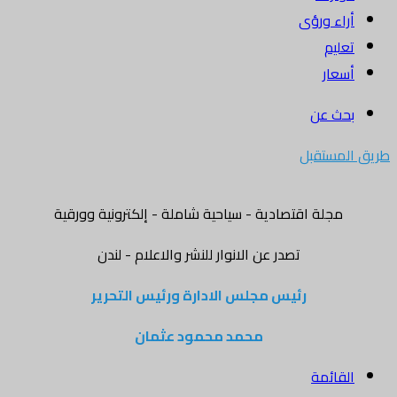
أراء ورؤى
تعليم
أسعار
بحث عن
طريق المستقبل
مجلة اقتصادية - سياحية شاملة - إلكترونية وورقية
تصدر عن الانوار للنشر والاعلام - لندن
رئيس مجلس الادارة ورئيس التحرير
محمد محمود عثمان
القائمة