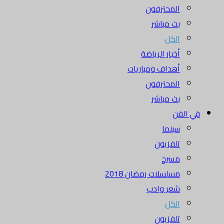
المحترفون
بث مباشر
الكل
أخبار الرياضة
أهداف ومباريات
المحترفون
بث مباشر
في الفن
سينما
تلفزيون
مسرح
مسلسلات رمضان 2018
شعر وادب
الكل
تلفزيون