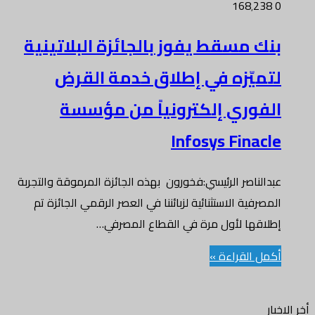
168٬238
0
بنك مسقط يفوز بالجائزة البلاتينية
لتميّزه في إطلاق خدمة القرض
الفوري إلكترونياً من مؤسسة
Infosys Finacle
عبدالناصر الرئيسي:فخورون بهذه الجائزة المرموقة والتجربة
المصرفية الاستثنائية لزبائننا في العصر الرقمي الجائزة تم
إطلاقها لأول مرة في القطاع المصرفي…
أكمل القراءة »
أخر الاخبار