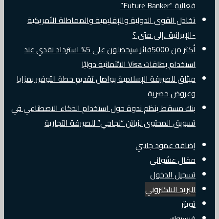
فعالية “Future Banker”
تخاذل القوى الدولية والإقليمية والمماطلة الأمريكية
-الإيرانية ..إلى متى ؟
أكثر من 5000فائز سيحصلون على 5% استرداد نقدي عند
استخدام بطاقات Visa الائتمانية دوليًا
ميثاق للصيرفة الإسلامية يواصل تقديم خطة التوفير بمزايا
وعروض حصرية
بنك مسقط ينظم ندوة حول استخدام الذكاء الاصطناعي في
تسويق المحتوى لزبائن “نجاحي” للصيرفة التجارية
إضافة عمود جانبي
مقال عشوائي
تسجيل الدخول
البريد الالكتروني
تويتر
فيسبوك