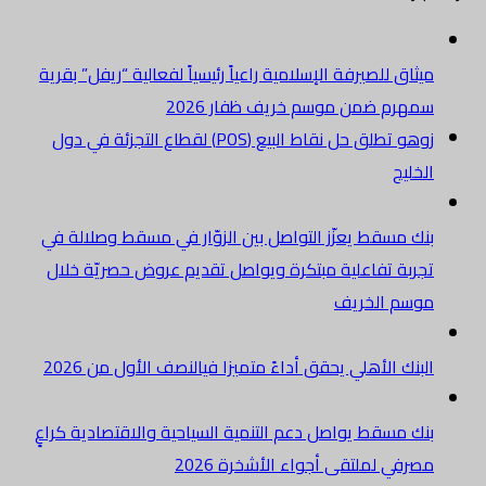
ميثاق للصيرفة الإسلامية راعياً رئيسياً لفعالية “ريفل” بقرية
سمهرم ضمن موسم خريف ظفار 2026
زوهو تطلق حل نقاط البيع (POS) لقطاع التجزئة في دول
الخليج
بنك مسقط يعزّز التواصل بين الزوّار في مسقط وصلالة في
تجربة تفاعلية مبتكرة ويواصل تقديم عروض حصريّة خلال
موسم الخريف
البنك الأهلي يحقق أداءً متميزا فيالنصف الأول من 2026
بنك مسقط يواصل دعم التنمية السياحية والاقتصادية كراعٍ
مصرفي لملتقى أجواء الأشخرة 2026