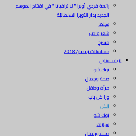
رائعة فردي أوبرا " لا ترافياتا " في افتتاح الموسم
الجديد بدار الأوبرا السلطانيّة
سينما
شعر وادب
مسرح
مسلسلات رمضان 2018
لايف ستايل
توك شو
صحة وجمال
مرأة وطفل
ورا كل باب
الكل
توك شو
سيارات
صحة وجمال