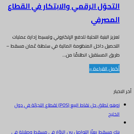
التحوّل الرقمي والابتكار في القطاع
المصرفي
تعزيز البنية التحتية للدفع الإلكتروني وتبسيط إدارة عمليات
التحصيل داخل المنظومة المالية في سلطنة عُمان مسقط –
طريق المستقبل: انطلاقًا من…
أكمل القراءة »
أخر الاخبار
زوهو تطلق حل نقاط البيع (POS) لقطاع التجزئة في دول
الخليج
بنك مسقط يعزّز التواصل بين الزوّار في مسقط وصلالة في