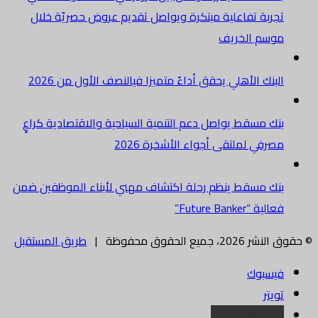
تجربة تفاعلية مبتكرة ويواصل تقديم عروض حصريّة خلال
موسم الخريف
البنك الأهلي يحقق أداءً متميزا فيالنصف الأول من 2026
بنك مسقط يواصل دعم التنمية السياحية والاقتصادية كراعٍ
مصرفي لملتقى أجواء الأشخرة 2026
بنك مسقط ينظم رحلة اكتشاف مهني لأبناء الموظفين ضمن
فعالية “Future Banker”
© حقوق النشر 2026، جميع الحقوق محفوظة |
طريق المستقبل
فيسبوك
تويتر
البريد الالكتروني