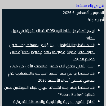
قروض بنك مسقط
الخميس, أغسطس 6 2026
أخبار عاجلة
زوهو تطلق حل نقاط البيع (POS) لقطاع التجزئة في دول
الخليج
بنك مسقط يعزّز التواصل بين الزوّار في مسقط وصلالة في
تجربة تفاعلية مبتكرة ويواصل تقديم عروض حصريّة خلال
موسم الخريف
البنك الأهلي يحقق أداءً متميزا فيالنصف الأول من 2026
بنك مسقط يواصل دعم التنمية السياحية والاقتصادية كراعٍ
مصرفي لملتقى أجواء الأشخرة 2026
بنك مسقط ينظم رحلة اكتشاف مهني لأبناء الموظفين ضمن
فعالية “Future Banker”
تخاذل القوى الدولية والإقليمية والمماطلة الأمريكية