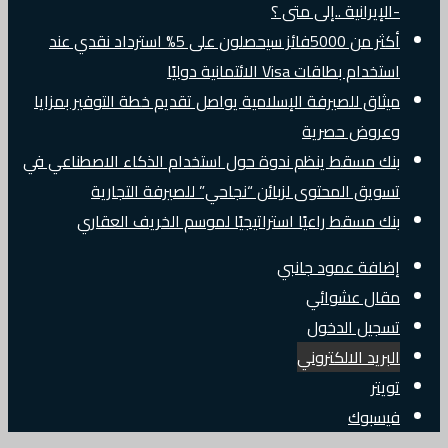
-الإيرانية ..إلى متى ؟
أكثر من 5000فائز سيحصلون على 5% استرداد نقدي عند
استخدام بطاقات Visa الائتمانية دوليًا
ميثاق للصيرفة الإسلامية يواصل تقديم خطة التوفير بمزايا
وعروض حصرية
بنك مسقط ينظم ندوة حول استخدام الذكاء الاصطناعي في
تسويق المحتوى لزبائن “نجاحي” للصيرفة التجارية
بنك مسقط راعيًا استراتيجيًا لموسم الخريف العقاري
إضافة عمود جانبي
مقال عشوائي
تسجيل الدخول
البريد الالكتروني
تويتر
فيسبوك