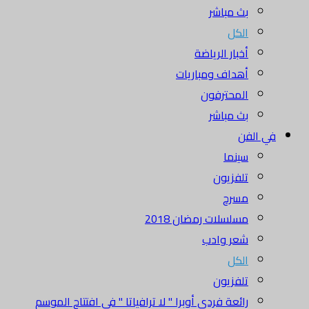
بث مباشر
الكل
أخبار الرياضة
أهداف ومباريات
المحترفون
بث مباشر
في الفن
سينما
تلفزيون
مسرح
مسلسلات رمضان 2018
شعر وادب
الكل
تلفزيون
رائعة فردي أوبرا " لا ترافياتا " في افتتاح الموسم