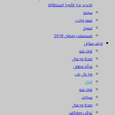
الجديد بدار الأوبرا السلطانيّة
سينما
شعر وادب
مسرح
مسلسلات رمضان 2018
لايف ستايل
توك شو
صحة وجمال
مرأة وطفل
ورا كل باب
الكل
توك شو
سيارات
صحة وجمال
غرائب وطرائف