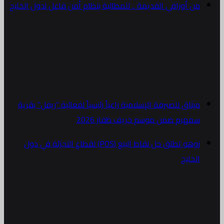
من أوراقي القديمة .. للمطالبة بنظام أمن فاعل لدول الخليج
ميثاق للصيرفة الإسلامية راعياً رئيسياً لفعالية “ريفل” بقرية
سمهرم ضمن موسم خريف ظفار 2026
زوهو تطلق حل نقاط البيع (POS) لقطاع التجزئة في دول
الخليج