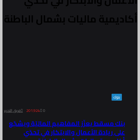
الأعمال والابتكار في تحدّي
أكاديمية ماليات بشمال الباطنة
بنوك
0
201٬924
فريق التحرير
بنك مسقط يعزّز المفاهيم الماليّة ويشجّع
على ريادة الأعمال والابتكار في تحدّي