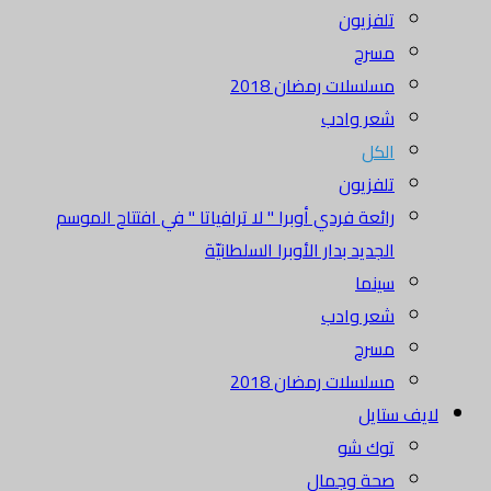
تلفزيون
مسرح
مسلسلات رمضان 2018
شعر وادب
الكل
تلفزيون
رائعة فردي أوبرا " لا ترافياتا " في افتتاح الموسم
الجديد بدار الأوبرا السلطانيّة
سينما
شعر وادب
مسرح
مسلسلات رمضان 2018
لايف ستايل
توك شو
صحة وجمال