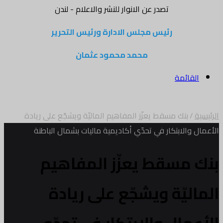
تصدر عن الانوار للنشر والاعلام - لندن
رئيس مجلس الادارة ورئيس التحرير
محمد محمود عثمان
القائمة
الرئيسية
/
بنك مسقط يعزّز المفاهيم الماليّة ويشجّع على ريادة
الأعمال والابتكار في تحدّي أكاديمية ماليات بشمال الباطنة
بنك مسقط يعزّز المفاهيم
الماليّة ويشجّع على ريادة