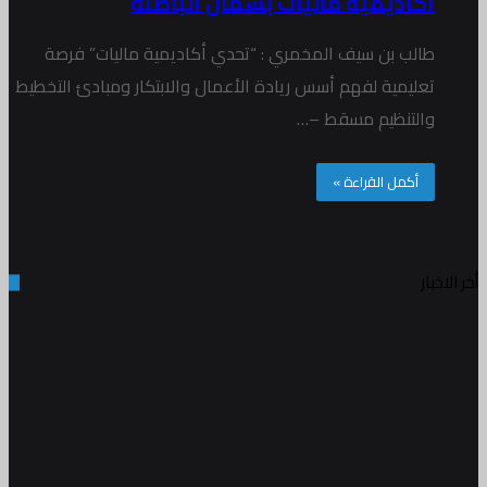
أكاديمية ماليات بشمال الباطنة
طالب بن سيف المخمري : “تحدي أكاديمية ماليات” فرصة
تعليمية لفهم أسس ريادة الأعمال والابتكار ومبادئ التخطيط
والتنظيم مسقط –…
أكمل القراءة »
أخر الاخبار