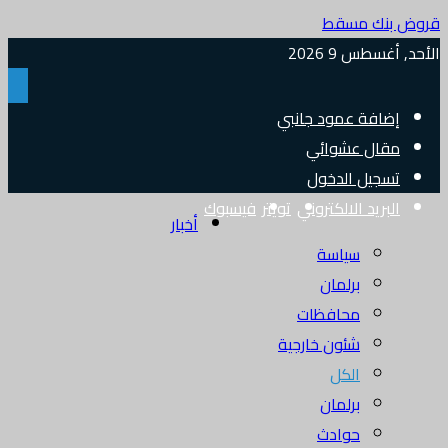
قروض بنك مسقط
الأحد, أغسطس 9 2026
إضافة عمود جانبي
مقال عشوائي
تسجيل الدخول
البريد الالكتروني
تويتر
فيسبوك
أخبار
سياسة
برلمان
محافظات
شئون خارجية
الكل
برلمان
حوادث