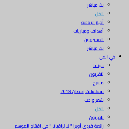
بث مباشر
الكل
أخبار الرياضة
أهداف ومباريات
المحترفون
بث مباشر
في الفن
سينما
تلفزيون
مسرح
مسلسلات رمضان 2018
شعر وادب
الكل
تلفزيون
رائعة فردي أوبرا " لا ترافياتا " في افتتاح الموسم