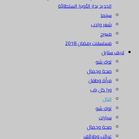
الجديد بدار الأوبرا السلطانيّة
سينما
شعر وادب
مسرح
مسلسلات رمضان 2018
لايف ستايل
توك شو
صحة وجمال
مرأة وطفل
ورا كل باب
الكل
توك شو
سيارات
صحة وجمال
غرائب وطرائف