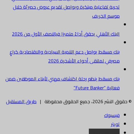
تجربة تفاعلية مبتكرة ويواصل تقديم عروض حصريّة خلال
موسم الخريف
البنك الأهلي يحقق أداءً متميزا فيالنصف الأول من 2026
بنك مسقط يواصل دعم التنمية السياحية والاقتصادية كراعٍ
مصرفي لملتقى أجواء الأشخرة 2026
بنك مسقط ينظم رحلة اكتشاف مهني لأبناء الموظفين ضمن
فعالية “Future Banker”
© حقوق النشر 2026، جميع الحقوق محفوظة |
طريق المستقبل
فيسبوك
تويتر
البريد الالكتروني