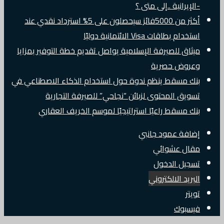
-الإيرانية ..إلى متى ؟
أكثر من 5000فائز سيحصلون على 5% استرداد نقدي عند
استخدام بطاقات Visa الائتمانية دوليًا
ميثاق للصيرفة الإسلامية يواصل تقديم خطة التوفير بمزايا
وعروض حصرية
بنك مسقط ينظم ندوة حول استخدام الذكاء الاصطناعي في
تسويق المحتوى لزبائن “نجاحي” للصيرفة التجارية
بنك مسقط راعيًا استراتيجيًا لموسم الخريف العقاري
إضافة عمود جانبي
مقال عشوائي
تسجيل الدخول
البريد الالكتروني
تويتر
فيسبوك