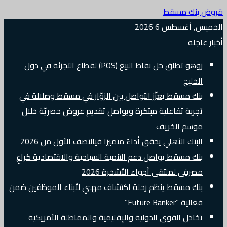
قروض بنك مسقط
الخميس, أغسطس 6 2026
أخبار عاجلة
زوهو تطلق حل نقاط البيع (POS) لقطاع التجزئة في دول
الخليج
بنك مسقط يعزّز التواصل بين الزوّار في مسقط وصلالة في
تجربة تفاعلية مبتكرة ويواصل تقديم عروض حصريّة خلال
موسم الخريف
البنك الأهلي يحقق أداءً متميزا فيالنصف الأول من 2026
بنك مسقط يواصل دعم التنمية السياحية والاقتصادية كراعٍ
مصرفي لملتقى أجواء الأشخرة 2026
بنك مسقط ينظم رحلة اكتشاف مهني لأبناء الموظفين ضمن
فعالية “Future Banker”
تخاذل القوى الدولية والإقليمية والمماطلة الأمريكية