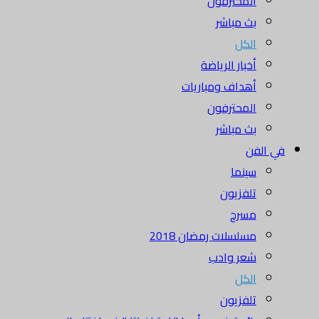
المحترفون
بث مباشر
الكل
أخبار الرياضة
أهداف ومباريات
المحترفون
بث مباشر
في الفن
سينما
تلفزيون
مسرح
مسلسلات رمضان 2018
شعر وادب
الكل
تلفزيون