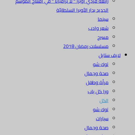
رائعة فردي أوبرا " لا ترافياتا " في افتتاح الموسم
الجديد بدار الأوبرا السلطانيّة
سينما
شعر وادب
مسرح
مسلسلات رمضان 2018
لايف ستايل
توك شو
صحة وجمال
مرأة وطفل
ورا كل باب
الكل
توك شو
سيارات
صحة وجمال