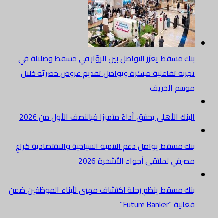
بنك مسقط يعزّز التواصل بين الزوّار في مسقط وصلالة في
تجربة تفاعلية مبتكرة ويواصل تقديم عروض حصريّة خلال
موسم الخريف
البنك الأهلي يحقق أداءً متميزا فيالنصف الأول من 2026
بنك مسقط يواصل دعم التنمية السياحية والاقتصادية كراعٍ
مصرفي لملتقى أجواء الأشخرة 2026
بنك مسقط ينظم رحلة اكتشاف مهني لأبناء الموظفين ضمن
فعالية “Future Banker”