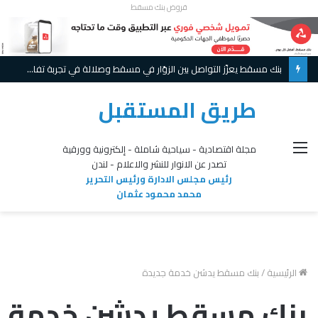
قروض بنك مسقط
بنك مسقط يعزّز التواصل بين الزوّار في مسقط وصلالة في تجربة تفاعلية مبتكرة ويواصل تقديم عروض حصريّة خلال موسم الخريف
طريق المستقبل
القائمة
مجلة اقتصادية - سياحية شاملة - إلكترونية وورقية
تصدر عن الانوار للنشر والاعلام - لندن
رئيس مجلس الادارة ورئيس التحرير
محمد محمود عثمان
الرئيسية
/
بنك مسقط يدشن خدمة جديدة
بنك مسقط يدشن خدمة