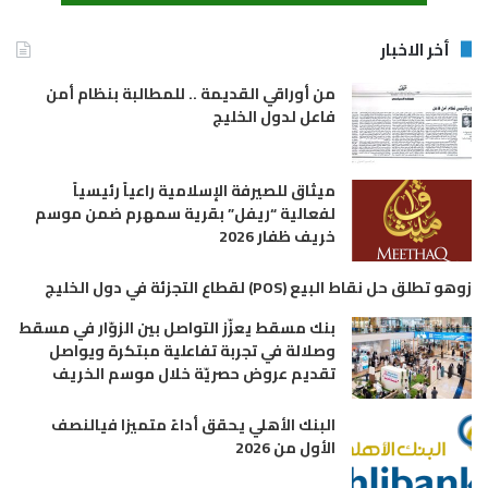
أخر الاخبار
من أوراقي القديمة .. للمطالبة بنظام أمن
فاعل لدول الخليج
ميثاق للصيرفة الإسلامية راعياً رئيسياً
لفعالية “ريفل” بقرية سمهرم ضمن موسم
خريف ظفار 2026
زوهو تطلق حل نقاط البيع (POS) لقطاع التجزئة في دول الخليج
بنك مسقط يعزّز التواصل بين الزوّار في مسقط
وصلالة في تجربة تفاعلية مبتكرة ويواصل
تقديم عروض حصريّة خلال موسم الخريف
البنك الأهلي يحقق أداءً متميزا فيالنصف
الأول من 2026