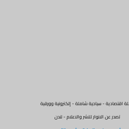
ة اقتصادية - سياحية شاملة - إلكترونية وورقية
تصدر عن الانوار للنشر والاعلام - لندن