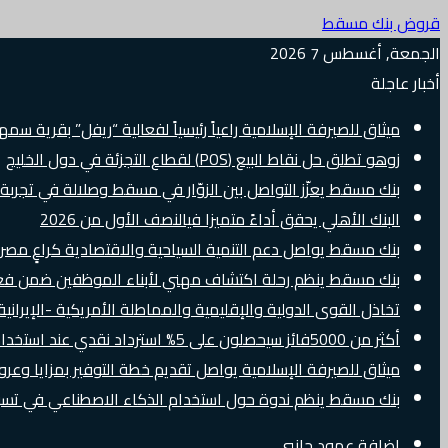
قروض بنك مسقط
الجمعة, أغسطس 7 2026
أخبار عاجلة
ميثاق للصيرفة الإسلامية راعياً رئيسياً لفعالية “ريفل” بقرية سم
زوهو تطلق حل نقاط البيع (POS) لقطاع التجزئة في دول الخليج
بنك مسقط يعزّز التواصل بين الزوّار في مسقط وصلالة في تجرب
البنك الأهلي يحقق أداءً متميزا فيالنصف الأول من 2026
بنك مسقط يواصل دعم التنمية السياحية والاقتصادية كراعٍ مصرفي 
بنك مسقط ينظم رحلة اكتشاف مهني لأبناء الموظفين ضمن فعالية “e Banker
تخاذل القوى الدولية والإقليمية والمماطلة الأمريكية -الإيرانية 
أكثر من 5000فائز سيحصلون على 5% استرداد نقدي عند استخدام بطاقات Visa الائتمانية دوليًا
ميثاق للصيرفة الإسلامية يواصل تقديم خطة التوفير بمزايا وع
بنك مسقط ينظم ندوة حول استخدام الذكاء الاصطناعي في تسويق
إضافة عمود جانبي