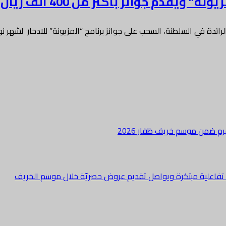
 جوائز بأكثر من 400 ألف ريال عماني
دة في السلطنة، السحب على جوائز برنامج “المزيونة” للادخار لشهر ن
هرم ضمن موسم خريف ظفار 2026
ة تفاعلية مبتكرة ويواصل تقديم عروض حصريّة خلال موسم الخريف