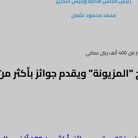
رئيس مجلس الادارة ورئيس التحرير
محمد محمود عثمان
 عماني