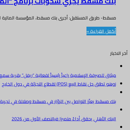
بنك مسقط يجري سحوبات برنامج “المزيونة” ويقدم
مسقط- طريق المستقبل: أجرى بنك مسقط، المؤسسة المالية الرائ
أكمل القراءة »
أخر الاخبار
ميثاق للصيرفة الإسلامية راعياً رئيسياً لفعالية “ريفل” بقرية سم
زوهو تطلق حل نقاط البيع (POS) لقطاع التجزئة في دول الخليج
بنك مسقط يعزّز التواصل بين الزوّار في مسقط وصلالة في تجرب
البنك الأهلي يحقق أداءً متميزا فيالنصف الأول من 2026