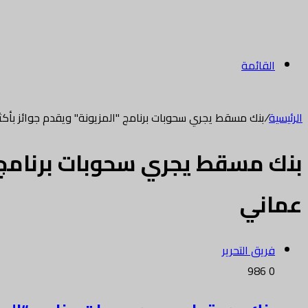
القائمة
الرئيسية
/
بنك مسقط يجري سحوبات برنامج "المزيونة" ويقدم جوائز بأكثر من 400 ألف ريال
عماني
فريق التحرير
986
0