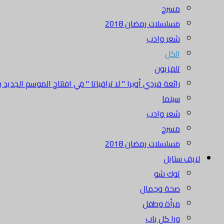
مسرح
مسلسلات رمضان 2018
شعر وادب
الكل
تلفزيون
رائعة فردي أوبرا " لا ترافياتا " في افتتاح الموسم الجديد بدا
سينما
شعر وادب
مسرح
مسلسلات رمضان 2018
لايف ستايل
توك شو
صحة وجمال
مرأة وطفل
ورا كل باب