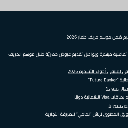
هرم ضمن موسم خريف ظفار 2026
ة تفاعلية مبتكرة ويواصل تقديم عروض حصريّة خلال موسم الخريف
لملتقى أجواء الأشخرة 2026
Futur”
..إلى متى ؟
روض حصرية
 المحتوى لزبائن “نجاحي” للصيرفة التجارية