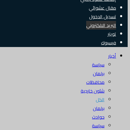
مقال عشوائي
تسجيل الدخول
البريد الالكتروني
تويتر
فيسبوك
أخبار
سياسة
برلمان
محافظات
شئون خارجية
الكل
برلمان
حوادث
سياسة