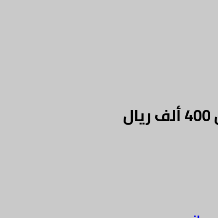
بنك مسقط يجري سحوبات برنامج "المزيونة" ويقدم جوائز بأكثر من 400 ألف ريال