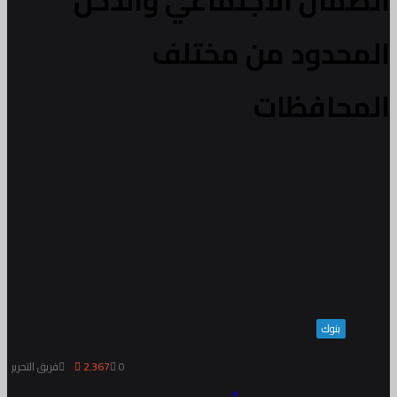
الضمان الاجتماعي والدخل
المحدود من مختلف
المحافظات
بنوك
0
2٬367
فريق التحرير