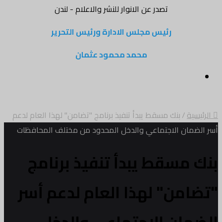
تصدر عن الانوار للنشر والاعلام - لندن
رئيس مجلس الادارة ورئيس التحرير
محمد محمود عثمان
القائمة
الرئيسية
/
بنك مسقط يبدأ تنفيذ برنامج "تضامن" لهذا العام لدعم
أسر الضمان الاجتماعي والدخل المحدود من مختلف المحافظات
بنك مسقط يبدأ تنفيذ برنامج
"تضامن" لهذا العام لدعم أسر