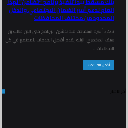
بنك مسقط يبدأ تنفيذ برنامج “تضامن” لهذا
العام لدعم أسر الضمان الاجتماعي والدخل
المحدود من مختلف المحافظات
3223 أسرة استفادت منذ تدشين البرنامج حتى الآن طالب بن
سيف المخمري: البنك يقدم أفضل الخدمات للمجتمع في كل
القطاعات…
أكمل القراءة »
أخر الاخبار