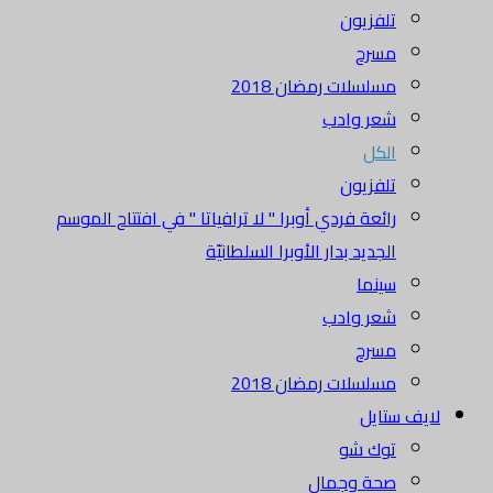
تلفزيون
مسرح
مسلسلات رمضان 2018
شعر وادب
الكل
تلفزيون
رائعة فردي أوبرا " لا ترافياتا " في افتتاح الموسم
الجديد بدار الأوبرا السلطانيّة
سينما
شعر وادب
مسرح
مسلسلات رمضان 2018
لايف ستايل
توك شو
صحة وجمال