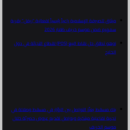
ميثاق للصيرفة الإسلامية راعياً رئيسياً لفعالية “ريفل” بقرية
سمهرم ضمن موسم خريف ظفار 2026
زوهو تطلق حل نقاط البيع (POS) لقطاع التجزئة في دول
الخليج
بنك مسقط يعزّز التواصل بين الزوّار في مسقط وصلالة في
تجربة تفاعلية مبتكرة ويواصل تقديم عروض حصريّة خلال
موسم الخريف