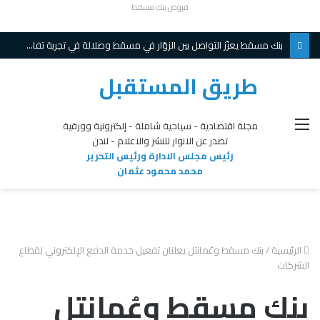
قروض بنك مسقط
بنك مسقط يعزّز التواصل بين الزوّار في مسقط وصلالة في تجربة تفاعلية مبتكرة ويواصل تقديم عروض حصريّة خلال موسم الخريف
طريق المستقبل
القائمة
مجلة اقتصادية - سياحية شاملة - إلكترونية وورقية
تصدر عن الانوار للنشر والاعلام - لندن
رئيس مجلس الادارة ورئيس التحرير
محمد محمود عثمان
الرئيسية
/
بنك مسقط وعُمانتل يعلنان تفعيل خدمة الدفع الإلكتروني لقطاع
الشركات
بنك مسقط وعُمانتل