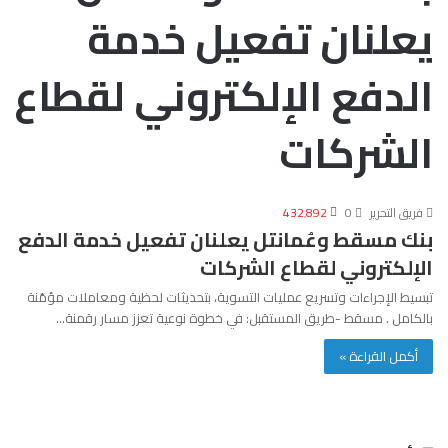
يعلنان تفعيل خدمة
الدفع الإلكتروني لقطاع
الشركات
فريق التحرير
0
432٬892
بنك مسقط وعُمانتل يعلنان تفعيل خدمة الدفع
الإلكتروني لقطاع الشركات
تبسيط الإجراءات وتسريع عمليات التسوية، بتحديثات لحظية ومعاملات مؤمّنة
بالكامل . مسقط -طريق المستقبل: في خطوة نوعية تعزز مسار رقمنة…
أكمل القراءة »