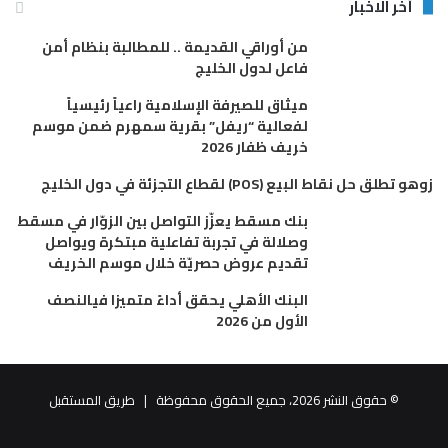
أخر الاخبار
من أوراقي القديمة .. للمطالبة بنظام أمن
فاعل لدول الخليج
ميثاق للصيرفة الإسلامية راعياً رئيسياً
لفعالية “ريفل” بقرية سمهرم ضمن موسم
خريف ظفار 2026
زوهو تطلق حل نقاط البيع (POS) لقطاع التجزئة في دول الخليج
بنك مسقط يعزّز التواصل بين الزوّار في مسقط
وصلالة في تجربة تفاعلية مبتكرة ويواصل
تقديم عروض حصريّة خلال موسم الخريف
البنك الأهلي يحقق أداءً متميزا فيالنصف
الأول من 2026
© حقوق النشر 2026، جميع الحقوق محفوظة |
طريق المستقبل