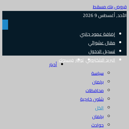
قروض بنك مسقط
الأحد, أغسطس 9 2026
إضافة عمود جانبي
مقال عشوائي
تسجيل الدخول
البريد الالكتروني
تويتر
فيسبوك
أخبار
سياسة
برلمان
محافظات
شئون خارجية
الكل
برلمان
حوادث