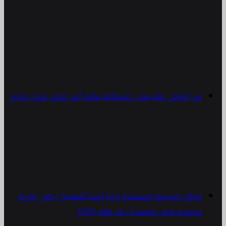
من أوراقي القديمة .. للمطالبة بنظام أمن فاعل لدول الخليج
ميثاق للصيرفة الإسلامية راعياً رئيسياً لفعالية “ريفل” بقرية
سمهرم ضمن موسم خريف ظفار 2026