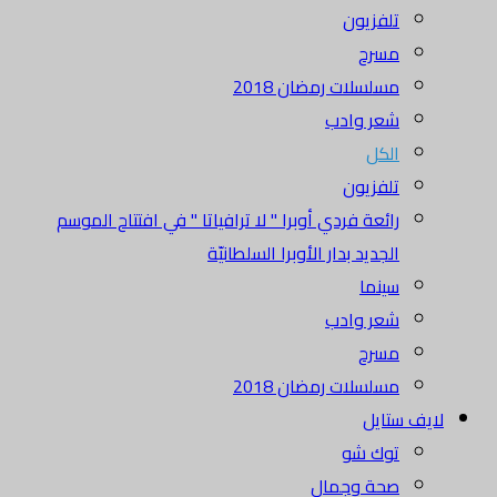
تلفزيون
مسرح
مسلسلات رمضان 2018
شعر وادب
الكل
تلفزيون
رائعة فردي أوبرا " لا ترافياتا " في افتتاح الموسم
الجديد بدار الأوبرا السلطانيّة
سينما
شعر وادب
مسرح
مسلسلات رمضان 2018
لايف ستايل
توك شو
صحة وجمال