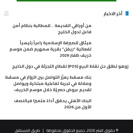
أخر الاخبار
من أوراقي القديمة .. للمطالبة بنظام أمن
فاعل لدول الخليج
ميثاق للصيرفة الإسلامية راعياً رئيسياً
لفعالية “ريفل” بقرية سمهرم ضمن موسم
خريف ظفار 2026
زوهو تطلق حل نقاط البيع (POS) لقطاع التجزئة في دول الخليج
بنك مسقط يعزّز التواصل بين الزوّار في مسقط
وصلالة في تجربة تفاعلية مبتكرة ويواصل
تقديم عروض حصريّة خلال موسم الخريف
البنك الأهلي يحقق أداءً متميزا فيالنصف
الأول من 2026
© حقوق النشر 2026، جميع الحقوق محفوظة |
طريق المستقبل