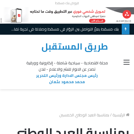
قروض بنك مسقط
بنك مسقط يعزّز التواصل بين الزوّار في مسقط وصلالة في تجربة تفاعلية مبتكرة ويواصل تقديم عروض حصريّة خلال موسم الخريف
طريق المستقبل
القائمة
مجلة اقتصادية - سياحية شاملة - إلكترونية وورقية
تصدر عن الانوار للنشر والاعلام - لندن
رئيس مجلس الادارة ورئيس التحرير
محمد محمود عثمان
الرئيسية
/
بمناسبة العيد الوطني الخمسين
بمناسبة العيد الوطني