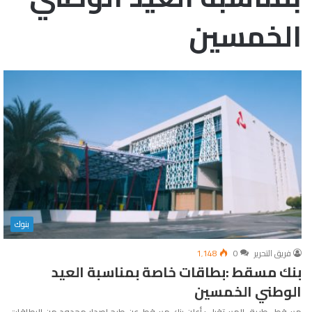
الخمسين
بنوك
فريق التحرير
0
1٬148
بنك مسقط :بطاقات خاصة بمناسبة العيد
الوطني الخمسين
مسقط- طريق المستقبل : أعلن بنك مسقط، عن طرح إصدار محدود من البطاقات