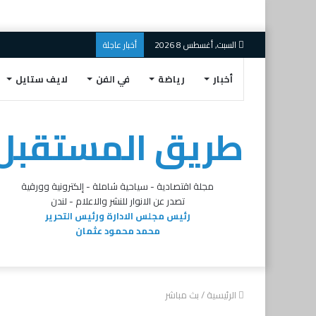
السبت, أغسطس 8 2026
أخبار عاجلة
أخبار
رياضة
في الفن
لايف ستايل
طريق المستقبل
مجلة اقتصادية - سياحية شاملة - إلكترونية وورقية
تصدر عن الانوار للنشر والاعلام - لندن
رئيس مجلس الادارة ورئيس التحرير
محمد محمود عثمان
الرئيسية
/
بث مباشر