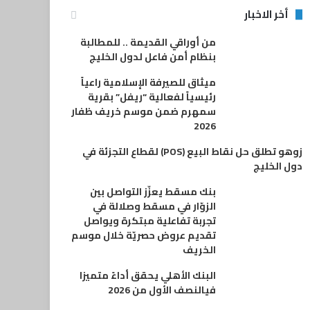
أخر الاخبار
من أوراقي القديمة .. للمطالبة
بنظام أمن فاعل لدول الخليج
ميثاق للصيرفة الإسلامية راعياً
رئيسياً لفعالية “ريفل” بقرية
سمهرم ضمن موسم خريف ظفار
2026
زوهو تطلق حل نقاط البيع (POS) لقطاع التجزئة في
دول الخليج
بنك مسقط يعزّز التواصل بين
الزوّار في مسقط وصلالة في
تجربة تفاعلية مبتكرة ويواصل
تقديم عروض حصريّة خلال موسم
الخريف
البنك الأهلي يحقق أداءً متميزا
فيالنصف الأول من 2026