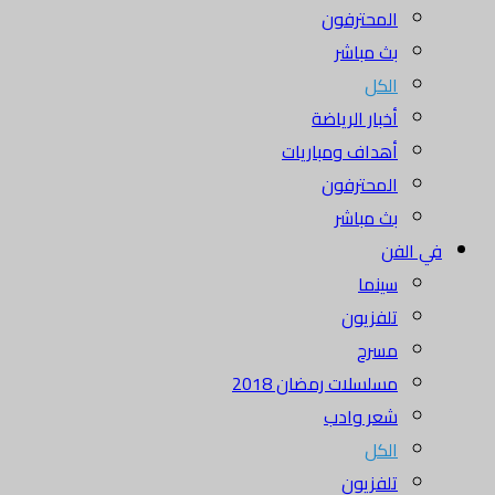
المحترفون
بث مباشر
الكل
أخبار الرياضة
أهداف ومباريات
المحترفون
بث مباشر
في الفن
سينما
تلفزيون
مسرح
مسلسلات رمضان 2018
شعر وادب
الكل
تلفزيون