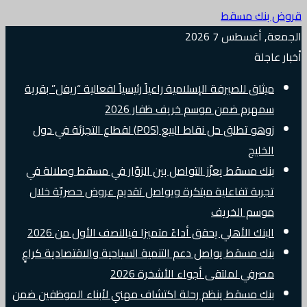
قروض بنك مسقط
الجمعة, أغسطس 7 2026
أخبار عاجلة
ميثاق للصيرفة الإسلامية راعياً رئيسياً لفعالية “ريفل” بقرية
سمهرم ضمن موسم خريف ظفار 2026
زوهو تطلق حل نقاط البيع (POS) لقطاع التجزئة في دول
الخليج
بنك مسقط يعزّز التواصل بين الزوّار في مسقط وصلالة في
تجربة تفاعلية مبتكرة ويواصل تقديم عروض حصريّة خلال
موسم الخريف
البنك الأهلي يحقق أداءً متميزا فيالنصف الأول من 2026
بنك مسقط يواصل دعم التنمية السياحية والاقتصادية كراعٍ
مصرفي لملتقى أجواء الأشخرة 2026
بنك مسقط ينظم رحلة اكتشاف مهني لأبناء الموظفين ضمن