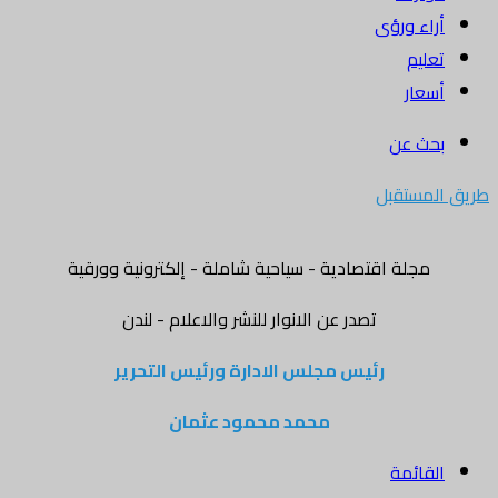
أراء ورؤى
تعليم
أسعار
بحث عن
طريق المستقبل
مجلة اقتصادية - سياحية شاملة - إلكترونية وورقية
تصدر عن الانوار للنشر والاعلام - لندن
رئيس مجلس الادارة ورئيس التحرير
محمد محمود عثمان
القائمة