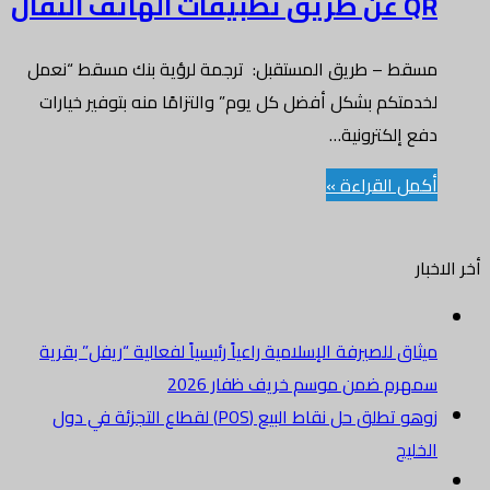
QR عن طريق تطبيقات الهاتف النقال
مسقط – طريق المستقبل: ترجمة لرؤية بنك مسقط “نعمل
لخدمتكم بشكل أفضل كل يوم” والتزامًا منه بتوفير خيارات
دفع إلكترونية…
أكمل القراءة »
أخر الاخبار
ميثاق للصيرفة الإسلامية راعياً رئيسياً لفعالية “ريفل” بقرية
سمهرم ضمن موسم خريف ظفار 2026
زوهو تطلق حل نقاط البيع (POS) لقطاع التجزئة في دول
الخليج