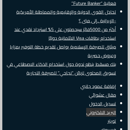
فعالية “Future Banker”
تخاذل القوى الدولية والإقليمية والمماطلة الأمريكية
-الإيرانية ..إلى متى ؟
أكثر من 5000فائز سيحصلون على 5% استرداد نقدي عند
استخدام بطاقات Visa الائتمانية دوليًا
ميثاق للصيرفة الإسلامية يواصل تقديم خطة التوفير بمزايا
وعروض حصرية
بنك مسقط ينظم ندوة حول استخدام الذكاء الاصطناعي في
تسويق المحتوى لزبائن “نجاحي” للصيرفة التجارية
إضافة عمود جانبي
مقال عشوائي
تسجيل الدخول
البريد الالكتروني
تويتر
فيسبوك