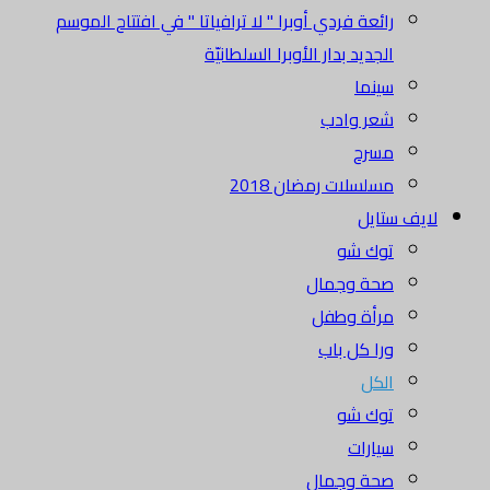
رائعة فردي أوبرا " لا ترافياتا " في افتتاح الموسم
الجديد بدار الأوبرا السلطانيّة
سينما
شعر وادب
مسرح
مسلسلات رمضان 2018
لايف ستايل
توك شو
صحة وجمال
مرأة وطفل
ورا كل باب
الكل
توك شو
سيارات
صحة وجمال