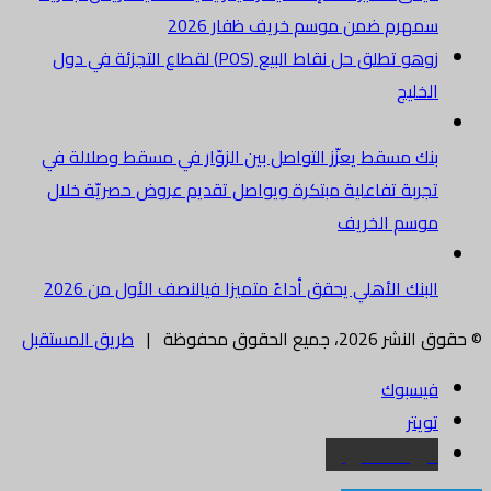
سمهرم ضمن موسم خريف ظفار 2026
زوهو تطلق حل نقاط البيع (POS) لقطاع التجزئة في دول
الخليج
بنك مسقط يعزّز التواصل بين الزوّار في مسقط وصلالة في
تجربة تفاعلية مبتكرة ويواصل تقديم عروض حصريّة خلال
موسم الخريف
البنك الأهلي يحقق أداءً متميزا فيالنصف الأول من 2026
© حقوق النشر 2026، جميع الحقوق محفوظة |
طريق المستقبل
فيسبوك
تويتر
البريد الالكتروني