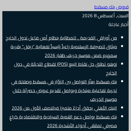
قروض بنك مسقط
السبت, أغسطس 8 2026
أخبار عاجلة
من أوراقي القديمة .. للمطالبة بنظام أمن فاعل لدول الخليج
ميثاق للصيرفة الإسلامية راعياً رئيسياً لفعالية “ريفل” بقرية
سمهرم ضمن موسم خريف ظفار 2026
زوهو تطلق حل نقاط البيع (POS) لقطاع التجزئة في دول
الخليج
بنك مسقط يعزّز التواصل بين الزوّار في مسقط وصلالة في
تجربة تفاعلية مبتكرة ويواصل تقديم عروض حصريّة خلال
موسم الخريف
البنك الأهلي يحقق أداءً متميزا فيالنصف الأول من 2026
بنك مسقط يواصل دعم التنمية السياحية والاقتصادية كراعٍ
مصرفي لملتقى أجواء الأشخرة 2026