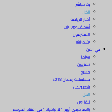
بث مباشر
الكل
أخبار الرياضة
أهداف ومباريات
المحترفون
بث مباشر
في الفن
سينما
تلفزيون
مسرح
مسلسلات رمضان 2018
شعر وادب
الكل
تلفزيون
رائعة فردي أوبرا " لا ترافياتا " في افتتاح الموسم