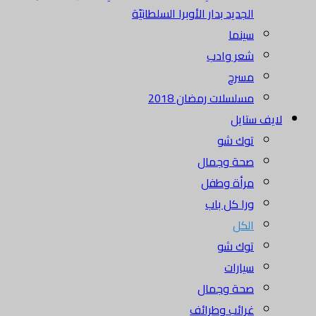
الجديد بدار الأوبرا السلطانيّة
سينما
شعر وادب
مسرح
مسلسلات رمضان 2018
لايف ستايل
توك شو
صحة وجمال
مرأة وطفل
ورا كل باب
الكل
توك شو
سيارات
صحة وجمال
غرائب وطرائف