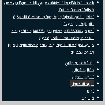
بنك مسقط ينظم رحلة اكتشاف مهني لأبناء الموظفين ضمن
فعالية “Future Banker”
تخاذل القوى الدولية والإقليمية والمماطلة الأمريكية
-الإيرانية ..إلى متى ؟
أكثر من 5000فائز سيحصلون على 5% استرداد نقدي عند
استخدام بطاقات Visa الائتمانية دوليًا
ميثاق للصيرفة الإسلامية يواصل تقديم خطة التوفير بمزايا
وعروض حصرية
إضافة عمود جانبي
مقال عشوائي
تسجيل الدخول
البريد الالكتروني
تويتر
فيسبوك