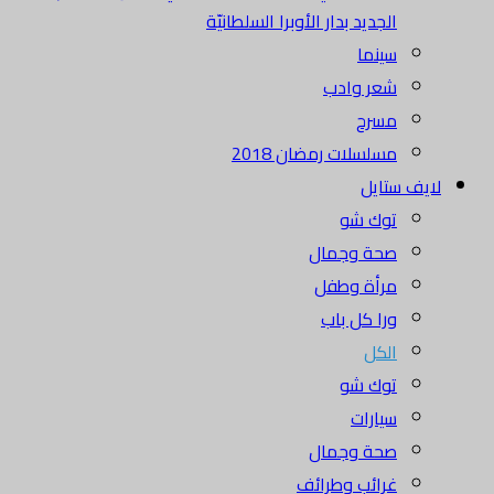
الجديد بدار الأوبرا السلطانيّة
سينما
شعر وادب
مسرح
مسلسلات رمضان 2018
لايف ستايل
توك شو
صحة وجمال
مرأة وطفل
ورا كل باب
الكل
توك شو
سيارات
صحة وجمال
غرائب وطرائف