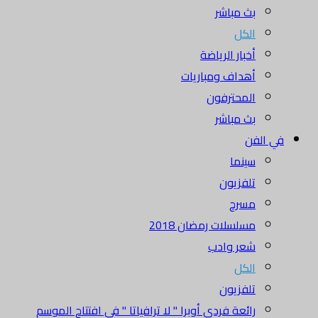
بث مباشر
الكل
أخبار الرياضة
أهداف ومباريات
المحترفون
بث مباشر
في الفن
سينما
تلفزيون
مسرح
مسلسلات رمضان 2018
شعر وادب
الكل
تلفزيون
رائعة فردي أوبرا " لا ترافياتا " في افتتاح الموسم