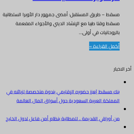
مسقط – طريق المستقبل: أمضى جمهور دار الأوبرا السلطانية
مسقط وقتا طيبا مع الإنشاد الديني والأجواء المفعمة
بالروحانيات في أولى…
أكمل القراءة »
أخر الاخبار
بنك مسقط يُعزز حضوره الإقليمي بندوة متخصصة لزبائنه في
المملكة العربية السعودية حول أسواق المال العالمة
من أوراقي القديمة .. للمطالبة بنظام أمن فاعل لدول الخليج