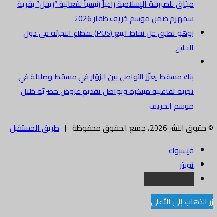
ميثاق للصيرفة الإسلامية راعياً رئيسياً لفعالية “ريفل” بقرية
سمهرم ضمن موسم خريف ظفار 2026
زوهو تطلق حل نقاط البيع (POS) لقطاع التجزئة في دول
الخليج
بنك مسقط يعزّز التواصل بين الزوّار في مسقط وصلالة في
تجربة تفاعلية مبتكرة ويواصل تقديم عروض حصريّة خلال
موسم الخريف
© حقوق النشر 2026، جميع الحقوق محفوظة |
طريق المستقبل
فيسبوك
تويتر
البريد الالكتروني
زر الذهاب إلى الأعلى