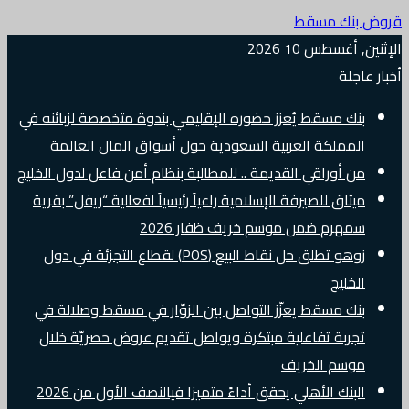
قروض بنك مسقط
الإثنين, أغسطس 10 2026
أخبار عاجلة
بنك مسقط يُعزز حضوره الإقليمي بندوة متخصصة لزبائنه في
المملكة العربية السعودية حول أسواق المال العالمة
من أوراقي القديمة .. للمطالبة بنظام أمن فاعل لدول الخليج
ميثاق للصيرفة الإسلامية راعياً رئيسياً لفعالية “ريفل” بقرية
سمهرم ضمن موسم خريف ظفار 2026
زوهو تطلق حل نقاط البيع (POS) لقطاع التجزئة في دول
الخليج
بنك مسقط يعزّز التواصل بين الزوّار في مسقط وصلالة في
تجربة تفاعلية مبتكرة ويواصل تقديم عروض حصريّة خلال
موسم الخريف
البنك الأهلي يحقق أداءً متميزا فيالنصف الأول من 2026