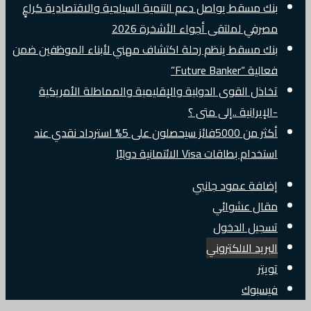
بنك مسقط يواصل دعم التنمية السياحية والاقتصادية كراعٍ
مصرفي لملتقى أجواء الأشخرة 2026
بنك مسقط ينظم رحلة اكتشاف مهني لأبناء الموظفين ضمن
فعالية “Future Banker”
تخاذل القوى الدولية والإقليمية والمماطلة الأمريكية
-الإيرانية ..إلى متى ؟
أكثر من 5000فائز سيحصلون على 5% استرداد نقدي عند
استخدام بطاقات Visa الائتمانية دوليًا
إضافة عمود جانبي
مقال عشوائي
تسجيل الدخول
البريد الالكتروني
تويتر
فيسبوك