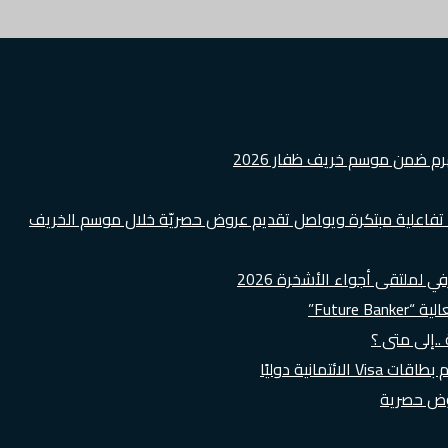
هرم ضمن موسم خريف ظفار 2026
ة تفاعلية مبتكرة ويواصل تقديم عروض حصريّة خلال موسم الخريف
لملتقى أجواء الأشخرة 2026
Futur”
..إلى متى ؟
روض حصرية