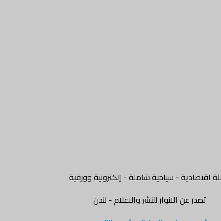
ة اقتصادية - سياحية شاملة - إلكترونية وورقية
تصدر عن الانوار للنشر والاعلام - لندن