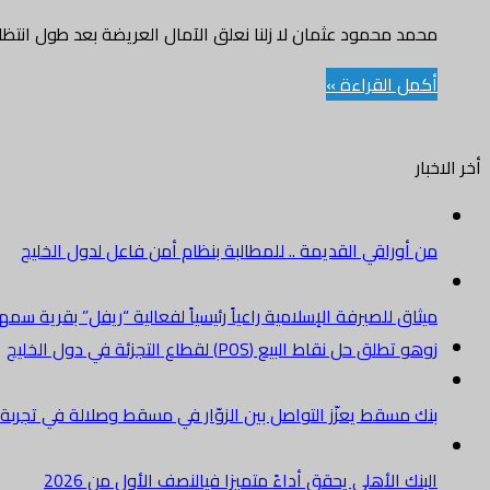
محمد محمود عثمان لا زلنا نعلق الآمال العريضة بعد طول انتظار،على ا
أكمل القراءة »
أخر الاخبار
من أوراقي القديمة .. للمطالبة بنظام أمن فاعل لدول الخليج
ميثاق للصيرفة الإسلامية راعياً رئيسياً لفعالية “ريفل” بقرية سم
زوهو تطلق حل نقاط البيع (POS) لقطاع التجزئة في دول الخليج
بنك مسقط يعزّز التواصل بين الزوّار في مسقط وصلالة في تجرب
البنك الأهلي يحقق أداءً متميزا فيالنصف الأول من 2026