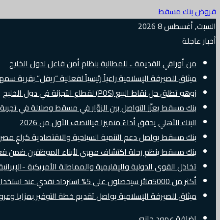
قروض بنك مسقط
السبت, أغسطس 8 2026
أخبار عاجلة
من أوراقي القديمة .. للمطالبة بنظام أمن فاعل لدول الخليج
ميثاق للصيرفة الإسلامية راعياً رئيسياً لفعالية “ريفل” بقرية سم
زوهو تطلق حل نقاط البيع (POS) لقطاع التجزئة في دول الخليج
بنك مسقط يعزّز التواصل بين الزوّار في مسقط وصلالة في تجرب
البنك الأهلي يحقق أداءً متميزا فيالنصف الأول من 2026
بنك مسقط يواصل دعم التنمية السياحية والاقتصادية كراعٍ مصرفي 
بنك مسقط ينظم رحلة اكتشاف مهني لأبناء الموظفين ضمن فعالية “e Banker
تخاذل القوى الدولية والإقليمية والمماطلة الأمريكية -الإيرانية 
أكثر من 5000فائز سيحصلون على 5% استرداد نقدي عند استخدام بطاقات Visa الائتمانية دوليًا
ميثاق للصيرفة الإسلامية يواصل تقديم خطة التوفير بمزايا وع
إضافة عمود جانبي