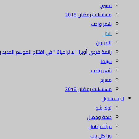
مسرح
مسلسلات رمضان 2018
شعر وادب
الكل
تلفزيون
رائعة فردي أوبرا " لا ترافياتا " في افتتاح الموسم الجديد بدا
سينما
شعر وادب
مسرح
مسلسلات رمضان 2018
لايف ستايل
توك شو
صحة وجمال
مرأة وطفل
ورا كل باب