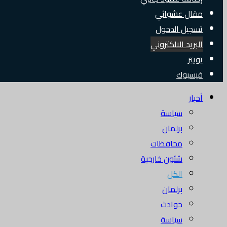
مقال عشوائي
تسجيل الدخول
البريد الالكتروني
تويتر
فيسبوك
أخبار
سياسة
برلمان
محافظات
شئون خارجية
الكل
برلمان
حوادث
سياسة