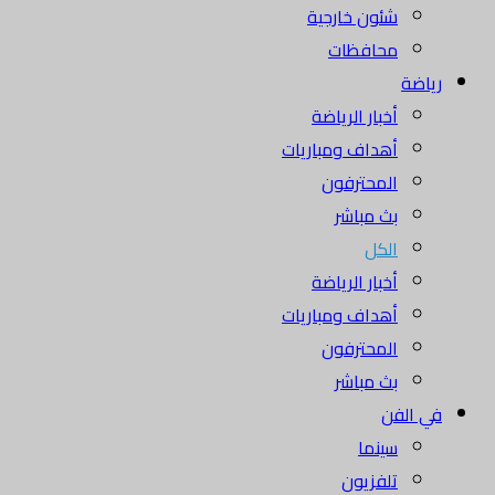
شئون خارجية
محافظات
رياضة
أخبار الرياضة
أهداف ومباريات
المحترفون
بث مباشر
الكل
أخبار الرياضة
أهداف ومباريات
المحترفون
بث مباشر
في الفن
سينما
تلفزيون