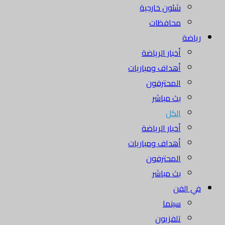
شئون خارجية
محافظات
رياضة
أخبار الرياضة
أهداف ومباريات
المحترفون
بث مباشر
الكل
أخبار الرياضة
أهداف ومباريات
المحترفون
بث مباشر
في الفن
سينما
تلفزيون