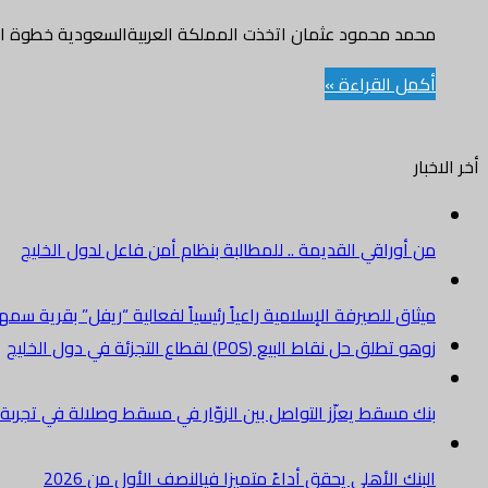
محمد محمود عثمان اتخذت المملكة العربيةالسعودية خطوة اقتصاد
أكمل القراءة »
أخر الاخبار
من أوراقي القديمة .. للمطالبة بنظام أمن فاعل لدول الخليج
ميثاق للصيرفة الإسلامية راعياً رئيسياً لفعالية “ريفل” بقرية سم
زوهو تطلق حل نقاط البيع (POS) لقطاع التجزئة في دول الخليج
بنك مسقط يعزّز التواصل بين الزوّار في مسقط وصلالة في تجرب
البنك الأهلي يحقق أداءً متميزا فيالنصف الأول من 2026