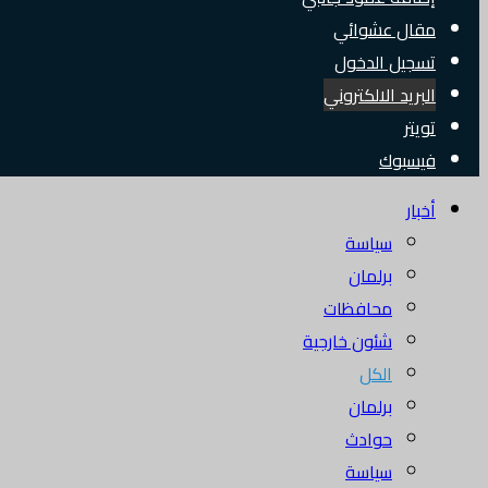
مقال عشوائي
تسجيل الدخول
البريد الالكتروني
تويتر
فيسبوك
أخبار
سياسة
برلمان
محافظات
شئون خارجية
الكل
برلمان
حوادث
سياسة