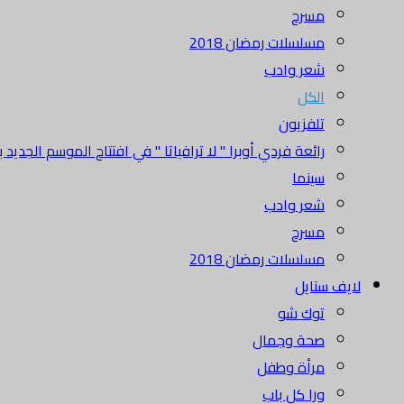
مسرح
مسلسلات رمضان 2018
شعر وادب
الكل
تلفزيون
رائعة فردي أوبرا " لا ترافياتا " في افتتاح الموسم الجديد بدا
سينما
شعر وادب
مسرح
مسلسلات رمضان 2018
لايف ستايل
توك شو
صحة وجمال
مرأة وطفل
ورا كل باب