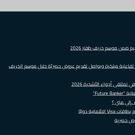
هرم ضمن موسم خريف ظفار 2026
ة تفاعلية مبتكرة ويواصل تقديم عروض حصريّة خلال موسم الخريف
لملتقى أجواء الأشخرة 2026
Futur”
..إلى متى ؟
روض حصرية