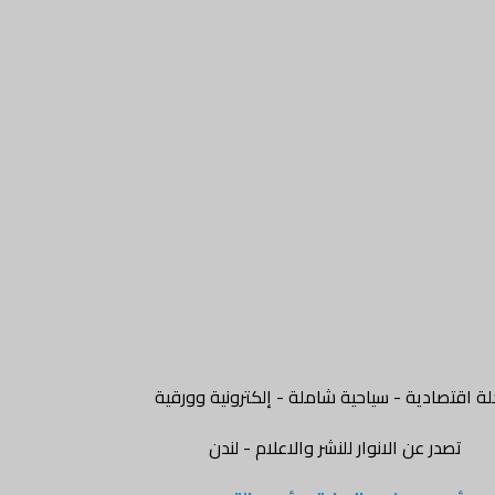
ة اقتصادية - سياحية شاملة - إلكترونية وورقية
تصدر عن الانوار للنشر والاعلام - لندن