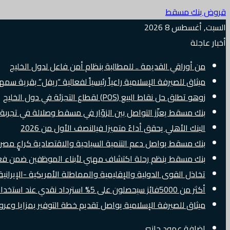
قروض بنك مسقط
السبت, أغسطس 8 2026
أخبار عاجلة
من أوراقي القديمة .. للمطالبة بنظام أمن فاعل لدول الخليج
ميثاق للصيرفة الإسلامية راعياً رئيسياً لفعالية “ريفل” بقرية سم
زوهو تطلق حل نقاط البيع (POS) لقطاع التجزئة في دول الخليج
بنك مسقط يعزّز التواصل بين الزوّار في مسقط وصلالة في تجرب
البنك الأهلي يحقق أداءً متميزا فيالنصف الأول من 2026
بنك مسقط يواصل دعم التنمية السياحية والاقتصادية كراعٍ مصرفي 
بنك مسقط ينظم رحلة اكتشاف مهني لأبناء الموظفين ضمن فعالية “e Banker
تخاذل القوى الدولية والإقليمية والمماطلة الأمريكية -الإيرانية 
أكثر من 5000فائز سيحصلون على 5% استرداد نقدي عند استخدام بطاقات Visa الائتمانية دوليًا
ميثاق للصيرفة الإسلامية يواصل تقديم خطة التوفير بمزايا وع
إضافة عمود جانبي