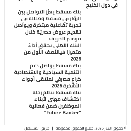
في دول الخليج
بنك مسقط يعزّز التواصل بين
الزوّار في مسقط وصلالة في
تجربة تفاعلية مبتكرة ويواصل
تقديم عروض حصريّة خلال
موسم الخريف
البنك الأهلي يحقق أداءً
متميزا فيالنصف الأول من
2026
بنك مسقط يواصل دعم
التنمية السياحية والاقتصادية
كراعٍ مصرفي لملتقى أجواء
الأشخرة 2026
بنك مسقط ينظم رحلة
اكتشاف مهني لأبناء
الموظفين ضمن فعالية
“Future Banker”
© حقوق النشر 2026، جميع الحقوق محفوظة |
طريق المستقبل