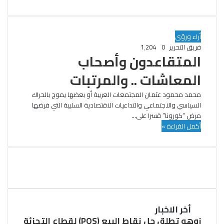
أراء ورؤى
فريق التحرير
0
1٬204
المتقاعدون وأصحاب
المعاشات .. والمرتبات
محمد محمود عثمان المجتمعات العربية أو بعضها يموج بالحراك
السياسي والاجتماعي والتداعيات الاقتصادية السلبية التي فرضها
مرض “كورونا” قسرا على…
أكمل القراءة »
أخر الاخبار
زوهو تطلق حل نقاط البيع (POS) لقطاع التجزئة