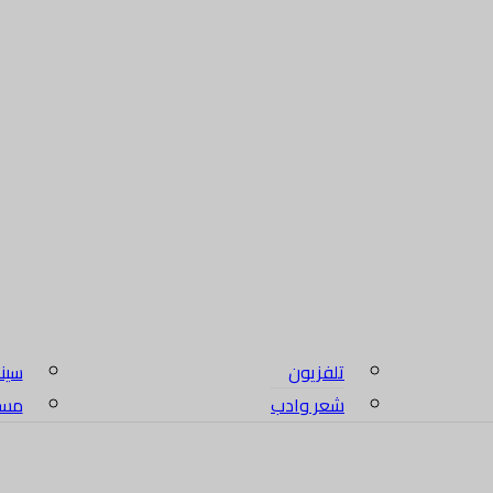
تلفزيون
سين
شعر وادب
مسلس