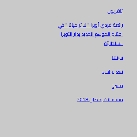
تلفزيون
رائعة فردي أوبرا " لا ترافياتا " في
افتتاح الموسم الجديد بدار الأوبرا
السلطانيّة
سينما
شعر وادب
مسرح
مسلسلات رمضان 2018