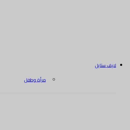
لايف ستايل
مرأة وطفل