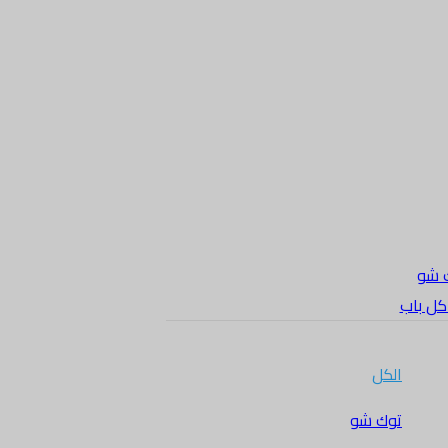
 شو
 كل باب
الكل
توك شو