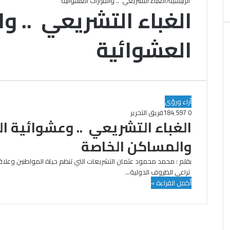
الرئيسية
/
الغباء التشريعي .. والقرارات العشوائية
الغباء التشريعي .. وا
العشوائية
أراء ورؤى
0
184٬597
فريق التحرير
الغباء التشريعي .. وعشوائية ال
والمساكن الخاصة
بقلم : محمد محمود عثمان التشريعات التي تنظم حياة المواطنين وعل
تراعي الظروف الدولية…
أكمل القراءة »