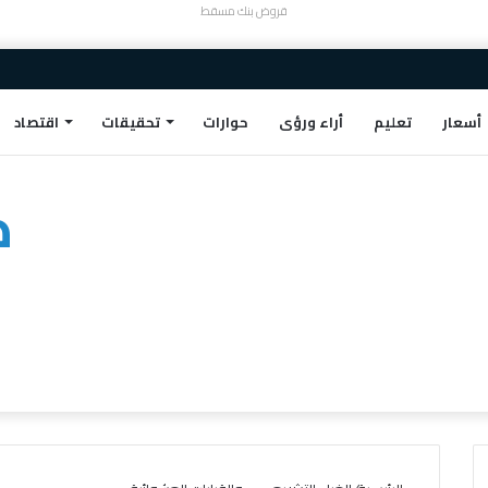
قروض بنك مسقط
أسعار
تعليم
أراء ورؤى
حوارات
تحقيقات
اقتصاد
ط