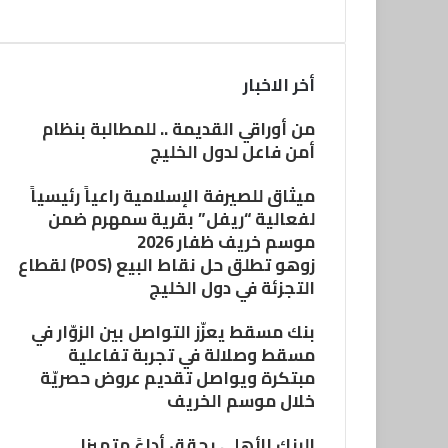
أخر الاخبار
من أوراقي القديمة .. للمطالبة بنظام
أمن فاعل لدول الخليج
ميثاق للصيرفة الإسلامية راعياً رئيسياً
لفعالية “ريفل” بقرية سمهرم ضمن
موسم خريف ظفار 2026
زوهو تطلق حل نقاط البيع (POS) لقطاع
التجزئة في دول الخليج
بنك مسقط يعزّز التواصل بين الزوّار في
مسقط وصلالة في تجربة تفاعلية
مبتكرة ويواصل تقديم عروض حصريّة
خلال موسم الخريف
البنك الأهلي يحقق أداءً متميزا