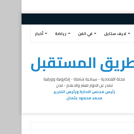
إضافة
مقال
تسجيل
تويتر
البريد
فيسبوك
عمود
عشوائي
الدخول
الالكتروني
لايف ستايل
في الفن
رياضة
أخبار
جانبي
ريق المستقبل
مجلة اقتصادية - سياحية شاملة - إلكترونية وورقية
تصدر عن الانوار للنشر والاعلام - لندن
رئيس مجلس الادارة ورئيس التحرير
محمد محمود عثمان