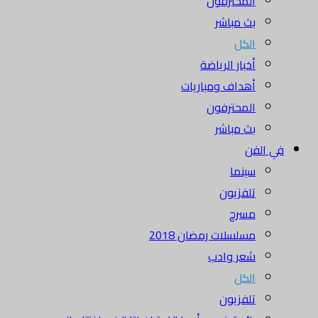
المحترفون
بث مباشر
الكل
أخبار الرياضة
أهداف ومباريات
المحترفون
بث مباشر
في الفن
سينما
تلفزيون
مسرح
مسلسلات رمضان 2018
شعر وادب
الكل
تلفزيون