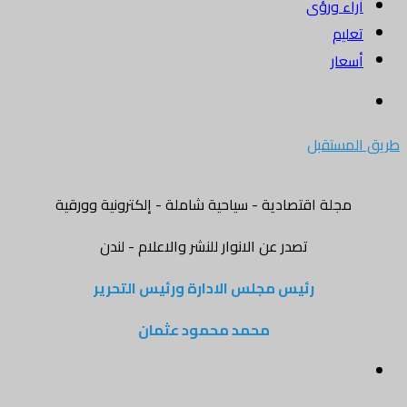
أراء ورؤى
تعليم
أسعار
بحث
عن
طريق المستقبل
مجلة اقتصادية - سياحية شاملة - إلكترونية وورقية
تصدر عن الانوار للنشر والاعلام - لندن
رئيس مجلس الادارة ورئيس التحرير
محمد محمود عثمان
القائمة