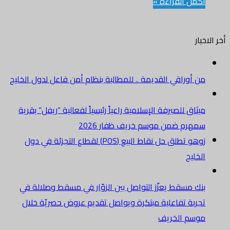
أكمل القراءة »
أخر الاخبار
من أوراقي القديمة .. للمطالبة بنظام أمن فاعل لدول الخليج
ميثاق للصيرفة الإسلامية راعياً رئيسياً لفعالية “ريفل” بقرية
سمهرم ضمن موسم خريف ظفار 2026
زوهو تطلق حل نقاط البيع (POS) لقطاع التجزئة في دول
الخليج
بنك مسقط يعزّز التواصل بين الزوّار في مسقط وصلالة في
تجربة تفاعلية مبتكرة ويواصل تقديم عروض حصريّة خلال
موسم الخريف