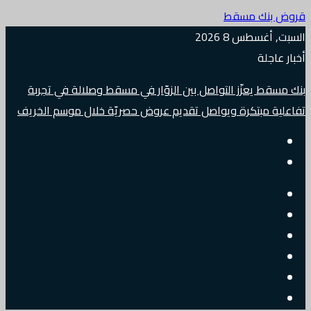
قروض بنك مسقط
السبت, أغسطس 8 2026
أخبار عاجلة
بنك مسقط يعزّز التواصل بين الزوّار في مسقط وصلالة في تجربة
تفاعلية مبتكرة ويواصل تقديم عروض حصريّة خلال موسم الخريف
إضافة
مقال
عمود
جانبي
تسجيل
عشوائي
البريد
الدخول
تويتر
الالكتروني
فيسبوك