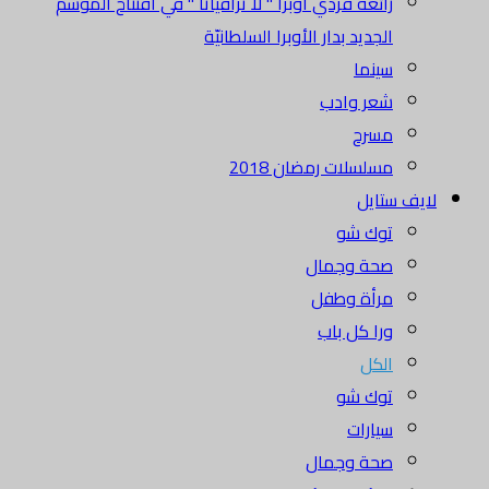
رائعة فردي أوبرا " لا ترافياتا " في افتتاح الموسم
الجديد بدار الأوبرا السلطانيّة
سينما
شعر وادب
مسرح
مسلسلات رمضان 2018
لايف ستايل
توك شو
صحة وجمال
مرأة وطفل
ورا كل باب
الكل
توك شو
سيارات
صحة وجمال