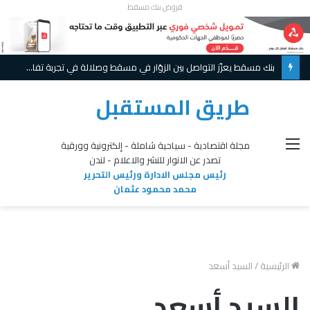
قروض بنك مسقط
بنك مسقط يعزّز التواصل بين الزوّار في مسقط وصلالة في تجربة تفاعلية مبتكرة ويواصل تقديم عروض حصريّة خلال موسم الخريف
طريق المستقبل
القائمة
مجلة اقتصادية - سياحية شاملة - إلكترونية وورقية
تصدر عن الانوار للنشر والاعلام - لندن
رئيس مجلس الادارة ورئيس التحرير
محمد محمود عثمان
الرئيسية
/
السيد أسعد
السيد أسعد