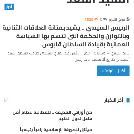
أخبار
فريق التحرير
0
1٬559
الرئيس السيسي .. يشيد بمتانة العلاقات الثنائية
وبالتوازن والحكمة التى تتسم بها السياسة
العمانية بقيادة السلطان قابوس
شرم الشييخ – وكالات : التقى الرئيس عبد الفتاح السيسى صاحب السمو السيد
أسعد بن طارق آلـ سعيد، نائب رئيس…
أكمل القراءة »
أخر الاخبار
من أوراقي القديمة .. للمطالبة بنظام أمن
فاعل لدول الخليج
ميثاق للصيرفة الإسلامية راعياً رئيسياً