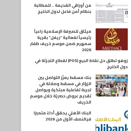
من أوراقي القديمة .. للمطالبة
بنظام أمن فاعل لدول الخليج
ميثاق للصيرفة الإسلامية راعياً
رئيسياً لفعالية “ريفل” بقرية
سمهرم ضمن موسم خريف ظفار
2026
زوهو تطلق حل نقاط البيع (POS) لقطاع التجزئة في
دول الخليج
بنك مسقط يعزّز التواصل بين
الزوّار في مسقط وصلالة في
تجربة تفاعلية مبتكرة ويواصل
تقديم عروض حصريّة خلال موسم
الخريف
البنك الأهلي يحقق أداءً متميزا
فيالنصف الأول من 2026