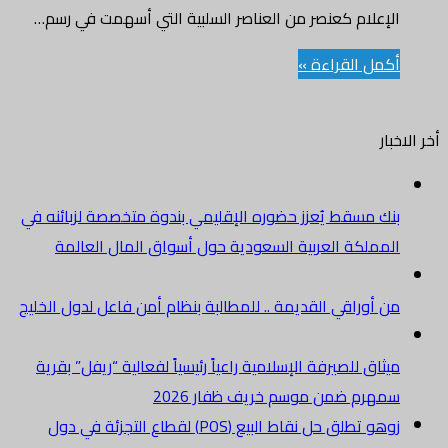
الإعلام كعنصر من العناصر السلبية التي أسهمت في رسم…
أكمل القراءة »
أخر الاخبار
بنك مسقط يُعزز حضوره الإقليمي بندوة متخصصة لزبائنه في
المملكة العربية السعودية حول أسواق المال العالمة
من أوراقي القديمة .. للمطالبة بنظام أمن فاعل لدول الخليج
ميثاق للصيرفة الإسلامية راعياً رئيسياً لفعالية “ريفل” بقرية
سمهرم ضمن موسم خريف ظفار 2026
زوهو تطلق حل نقاط البيع (POS) لقطاع التجزئة في دول