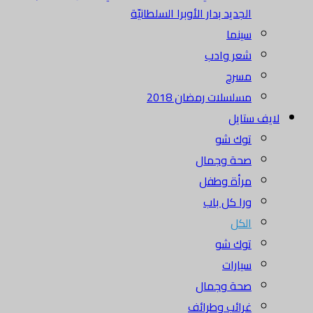
الجديد بدار الأوبرا السلطانيّة
سينما
شعر وادب
مسرح
مسلسلات رمضان 2018
لايف ستايل
توك شو
صحة وجمال
مرأة وطفل
ورا كل باب
الكل
توك شو
سيارات
صحة وجمال
غرائب وطرائف