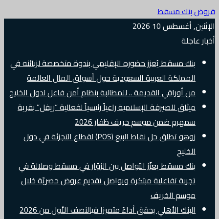
قروض بنك مسقط
الإثنين, أغسطس 10 2026
أخبار عاجلة
بنك مسقط يُعزز حضوره الإقليمي بندوة متخصصة لزبائنه في
المملكة العربية السعودية حول أسواق المال العالمة
من أوراقي القديمة .. للمطالبة بنظام أمن فاعل لدول الخليج
ميثاق للصيرفة الإسلامية راعياً رئيسياً لفعالية “ريفل” بقرية
سمهرم ضمن موسم خريف ظفار 2026
زوهو تطلق حل نقاط البيع (POS) لقطاع التجزئة في دول
الخليج
بنك مسقط يعزّز التواصل بين الزوّار في مسقط وصلالة في
تجربة تفاعلية مبتكرة ويواصل تقديم عروض حصريّة خلال
موسم الخريف
البنك الأهلي يحقق أداءً متميزا فيالنصف الأول من 2026