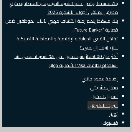
بنك مسقط يواصل دعم التنمية السياحية والاقتصادية كراعٍ
مصرفي لملتقى أجواء الأشخرة 2026
بنك مسقط ينظم رحلة اكتشاف مهني لأبناء الموظفين ضمن
فعالية “Future Banker”
تخاذل القوى الدولية والإقليمية والمماطلة الأمريكية
-الإيرانية ..إلى متى ؟
أكثر من 5000فائز سيحصلون على 5% استرداد نقدي عند
استخدام بطاقات Visa الائتمانية دوليًا
إضافة عمود جانبي
مقال عشوائي
تسجيل الدخول
البريد الالكتروني
تويتر
فيسبوك