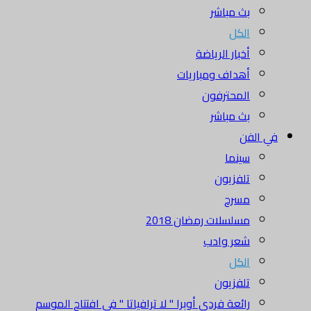
بث مباشر
الكل
أخبار الرياضة
أهداف ومباريات
المحترفون
بث مباشر
في الفن
سينما
تلفزيون
مسرح
مسلسلات رمضان 2018
شعر وادب
الكل
تلفزيون
رائعة فردي أوبرا " لا ترافياتا " في افتتاح الموسم