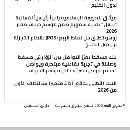
لدول الخليج
ميثاق للصيرفة الإسلامية راعياً رئيسياً لفعالية
“ريفل” بقرية سمهرم ضمن موسم خريف ظفار
2026
زوهو تطلق حل نقاط البيع (POS) لقطاع التجزئة
في دول الخليج
بنك مسقط يعزّز التواصل بين الزوّار في مسقط
وصلالة في تجربة تفاعلية مبتكرة ويواصل
تقديم عروض حصريّة خلال موسم الخريف
البنك الأهلي يحقق أداءً متميزا فيالنصف الأول
من 2026
© حقوق النشر 2026، جميع الحقوق محفوظة |
طريق المستقبل
فيسبوك
تويتر
زر
البريد
الذهاب
الالكتروني