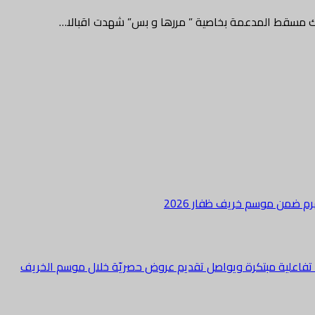
ك مسقط المدعمة بخاصية ” مررها و بس” شهدت اقبالا…
هرم ضمن موسم خريف ظفار 2026
ة تفاعلية مبتكرة ويواصل تقديم عروض حصريّة خلال موسم الخريف