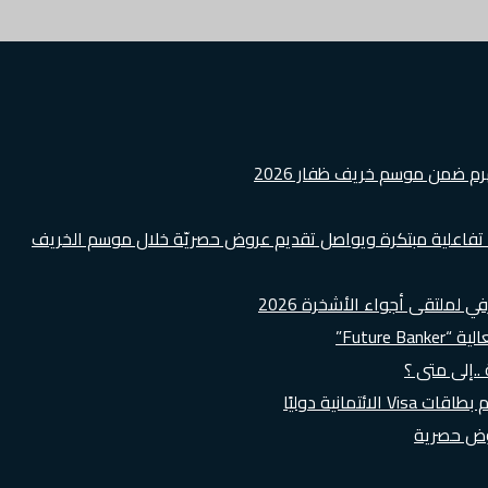
هرم ضمن موسم خريف ظفار 2026
ة تفاعلية مبتكرة ويواصل تقديم عروض حصريّة خلال موسم الخريف
لملتقى أجواء الأشخرة 2026
Futur”
..إلى متى ؟
روض حصرية