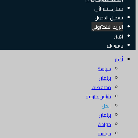
مقال عشوائي
تسجيل الدخول
البريد الالكتروني
تويتر
فيسبوك
أخبار
سياسة
برلمان
محافظات
شئون خارجية
الكل
برلمان
حوادث
سياسة