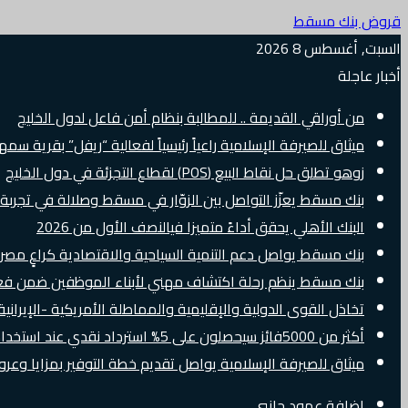
قروض بنك مسقط
السبت, أغسطس 8 2026
أخبار عاجلة
من أوراقي القديمة .. للمطالبة بنظام أمن فاعل لدول الخليج
ميثاق للصيرفة الإسلامية راعياً رئيسياً لفعالية “ريفل” بقرية سم
زوهو تطلق حل نقاط البيع (POS) لقطاع التجزئة في دول الخليج
بنك مسقط يعزّز التواصل بين الزوّار في مسقط وصلالة في تجرب
البنك الأهلي يحقق أداءً متميزا فيالنصف الأول من 2026
بنك مسقط يواصل دعم التنمية السياحية والاقتصادية كراعٍ مصرفي 
بنك مسقط ينظم رحلة اكتشاف مهني لأبناء الموظفين ضمن فعالية “e Banker
تخاذل القوى الدولية والإقليمية والمماطلة الأمريكية -الإيرانية 
أكثر من 5000فائز سيحصلون على 5% استرداد نقدي عند استخدام بطاقات Visa الائتمانية دوليًا
ميثاق للصيرفة الإسلامية يواصل تقديم خطة التوفير بمزايا وع
إضافة عمود جانبي