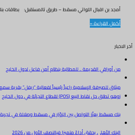
أمجد بن اقبال اللواتي مسقط – طريق تالمستقبل: بطاقات بن
أكمل القراءة »
أخر الاخبار
من أوراقي القديمة .. للمطالبة بنظام أمن فاعل لدول الخليج
ميثاق للصيرفة الإسلامية راعياً رئيسياً لفعالية “ريفل” بقرية سم
زوهو تطلق حل نقاط البيع (POS) لقطاع التجزئة في دول الخليج
بنك مسقط يعزّز التواصل بين الزوّار في مسقط وصلالة في تجرب
البنك الأهلي يحقق أداءً متميزا فيالنصف الأول من 2026