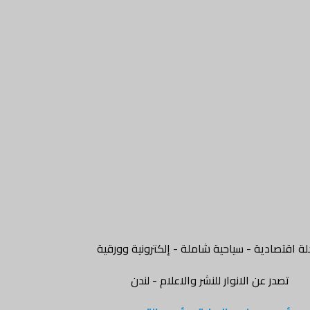
ة اقتصادية - سياحية شاملة - إلكترونية وورقية
تصدر عن الانوار للنشر والاعلام - لندن