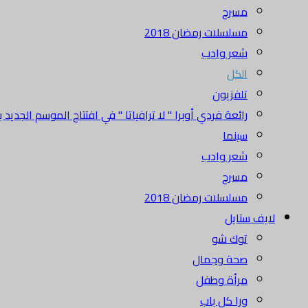
مسرح
مسلسلات رمضان 2018
شعر وادب
الكل
تلفزيون
رائعة فردي أوبرا " لا ترافياتا " في افتتاح الموسم الجديد بدا
سينما
شعر وادب
مسرح
مسلسلات رمضان 2018
لايف ستايل
توك شو
صحة وجمال
مرأة وطفل
ورا كل باب